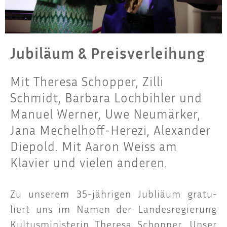
Jubiläum & Preisverleihung
Mit Theresa Schopper, Zilli
Schmidt, Barbara Lochbihler und
Manuel Werner, Uwe Neumärker,
Jana Mechelhoff-Herezi, Alexander
Diepold. Mit Aaron Weiss am
Klavier und vielen anderen.
Zu unse­rem 35-jäh­ri­gen Jub­liäum gra­tu­
liert uns im Namen der Lan­des­re­gie­rung
Kul­tus­mi­nis­te­rin The­re­sa Schop­per. Unser