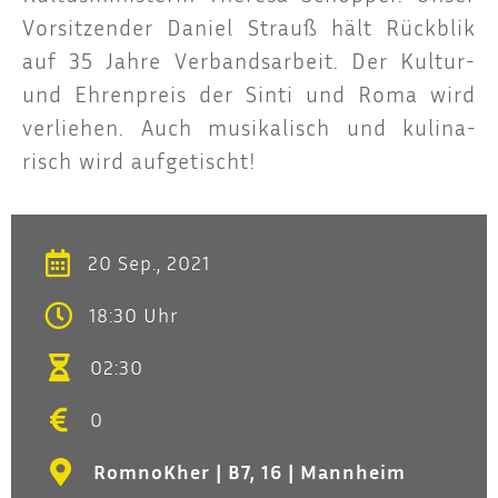
Vor­sit­zen­der Dani­el Strauß hält Rück­blik
auf 35 Jah­re Ver­bands­ar­beit. Der Kul­tur-
und Ehren­preis der Sin­ti und Roma wird
ver­lie­hen. Auch musi­ka­lisch und kuli­na­
risch wird aufgetischt!
20 Sep., 2021
18:30 Uhr
02:30
0
RomnoKher | B7, 16 | Mannheim