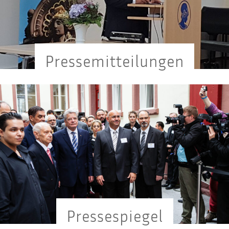
Pres­se­mit­tei­lun­gen
Pres­se­spie­gel