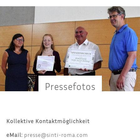
Pres­se­fo­tos
Kol­lek­ti­ve Kontaktmöglichkeit
eMail:
presse@sinti-roma.com