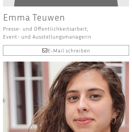
Emma Teu­wen
Pres­se- und Öffent­lich­keits­ar­beit;
Event- und Ausstellungsmanagerin
E‑Mail schrei­ben