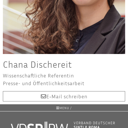
Cha­na Dischereit
Wis­sen­schaft­li­che Refe­ren­tin
Pres­se- und Öffentlichkeitsarbeit
E‑Mail schrei­ben
MENU /