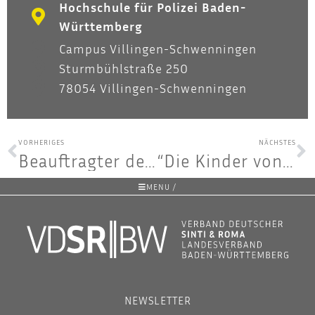
Hochschule für Polizei Baden-
Württemberg
Campus Villingen-Schwenningen
Sturmbühlstraße 250
78054 Villingen-Schwenningen
VORHERIGES
NÄCHSTES
Beauf­trag­ter der Bun­des­re­gie­rung gegen Anti­zi­ga­nis­mus im RomnoKher
“Die Kin­der von Ausch­witz sin­gen so laut!” – Lesung am 17. Juli
MENU /
NEWSLETTER