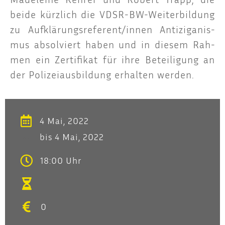
bei­de kürz­lich die VDSR-BW-Wei­ter­bil­dung
zu Aufklärungsreferent/innen Anti­zi­ga­nis­
mus absol­viert haben und in die­sem Rah­
men ein Zer­ti­fi­kat für ihre Betei­li­gung an
der Poli­zei­aus­bil­dung erhal­ten werden.
4 Mai, 2022
bis 4 Mai, 2022
18:00 Uhr
0