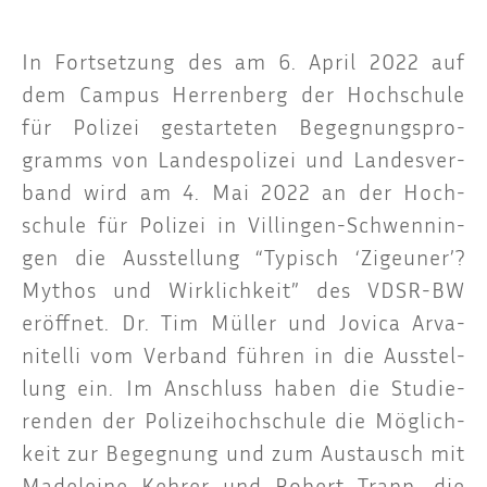
In Fort­set­zung des am
6. April 2022 auf
dem Cam­pus Her­ren­berg
der Hoch­schu­le
für Poli­zei gestar­te­ten Begeg­nungs­pro­
gramms von Lan­des­po­li­zei und Lan­des­ver­
band wird am 4. Mai 2022 an der Hoch­
schu­le für Poli­zei in Vil­lin­gen-Schwen­nin­
gen die Aus­stel­lung “Typisch ‘Zigeu­ner’?
Mythos und Wirk­lich­keit” des VDSR-BW
eröff­net. Dr. Tim Mül­ler und Jovica Arva­
nitel­li vom Ver­band füh­ren in die Aus­stel­
lung ein. Im Anschluss haben die Stu­die­
ren­den der Poli­zei­hoch­schu­le die Mög­lich­
keit zur Begeg­nung und zum Aus­tausch mit
Made­lei­ne Keh­rer und Robert Trapp, die