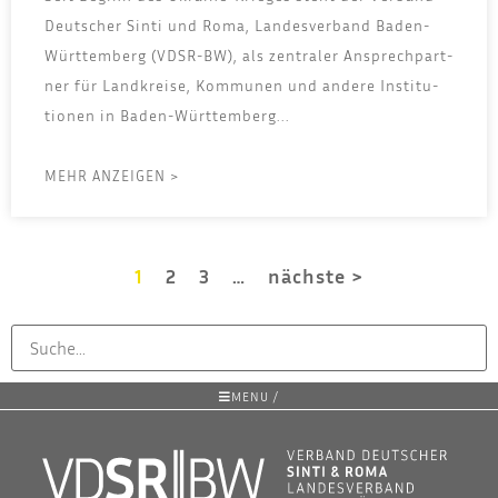
Deut­scher Sin­ti und Roma, Lan­des­ver­band Baden-
Würt­tem­berg (VDSR-BW), als zen­tra­ler Ansprech­part­
ner für Land­krei­se, Kom­mu­nen und ande­re Insti­tu­
tio­nen in Baden-Würt­tem­berg...
MEHR ANZEIGEN >
1
2
3
…
nächste >
MENU /