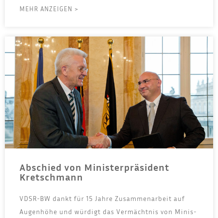
MEHR ANZEIGEN >
Abschied von Ministerpräsident
Kretschmann
VDSR-BW dankt für 15 Jah­re Zusam­men­ar­beit auf
Augen­hö­he und wür­digt das Ver­mächt­nis von Minis­