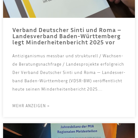
Verband Deutscher Sinti und Roma –
Landesverband Baden-Württemberg
legt Minderheitenbericht 2025 vor
Anti­zi­ga­nis­mus mess­bar und struk­tu­rell / Wach­sen­
de Bera­tungs­nach­fra­ge / Lan­des­pro­jek­te erfolgreich
Der Ver­band Deut­scher Sin­ti und Roma — Lan­des­ver­
band Baden-Würt­tem­berg (VDSR-BW) ver­öf­fent­licht
heu­te sei­nen Min­der­hei­ten­be­richt 2025....
MEHR ANZEIGEN >