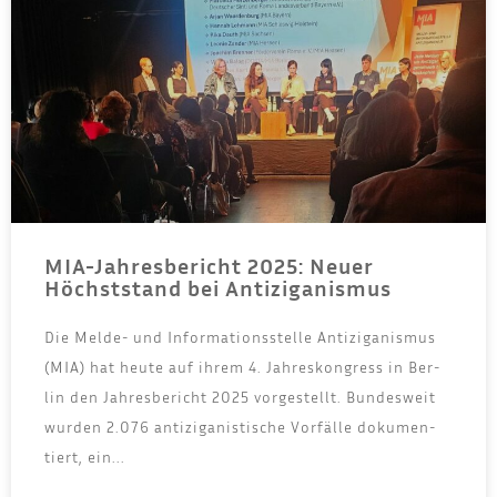
MIA-Jahresbericht 2025: Neuer
Höchststand bei Antiziganismus
Die Mel­de- und Infor­ma­ti­ons­stel­le Anti­zi­ga­nis­mus
(MIA) hat heu­te auf ihrem 4. Jah­res­kon­gress in Ber­
lin den Jah­res­be­richt 2025 vor­ge­stellt. Bun­des­weit
wur­den 2.076 anti­zi­ga­nis­ti­sche Vor­fäl­le doku­men­
tiert, ein...