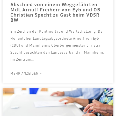
Abschied von einem Weggefährten:
MdL Arnulf Freiherr von Eyb und OB
Christian Specht zu Gast beim VDSR-
BW
Ein Zei­chen der Kon­ti­nui­tät und Wert­schät­zung: Der
Hohen­lo­her Land­tags­ab­ge­ord­ne­te Arnulf von Eyb
(CDU) und Mann­heims Ober­bür­ger­meis­ter Chris­ti­an
Specht besuch­ten den Lan­des­ver­band in Mann­heim.
Im Zen­trum...
MEHR ANZEIGEN >