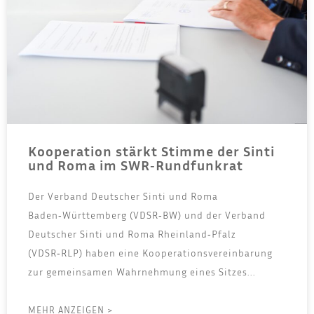
Kooperation stärkt Stimme der Sinti
und Roma im SWR‑Rundfunkrat
Der Ver­band Deut­scher Sin­ti und Roma
Baden‑Württemberg (VDSR‑BW) und der Ver­band
Deut­scher Sin­ti und Roma Rheinland‑Pfalz
(VDSR‑RLP) haben eine Koope­ra­ti­ons­ver­ein­ba­rung
zur gemein­sa­men Wahr­neh­mung eines Sit­zes...
MEHR ANZEIGEN >