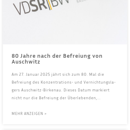
80 Jahre nach der Befreiung von
Auschwitz
Am 27. Janu­ar 2025 jährt sich zum 80. Mal die
Befrei­ung des Kon­zen­tra­ti­ons- und Ver­nich­tungs­la­
gers Ausch­witz-Bir­ken­au. Die­ses Datum mar­kiert
nicht nur die Befrei­ung der Über­le­ben­den,...
MEHR ANZEIGEN >