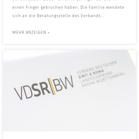
einen Fin­ger gebro­chen haben. Die Fami­lie wen­de­te
sich an die Bera­tungs­stel­le des Ver­bands...
MEHR ANZEIGEN >