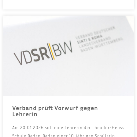
Verband prüft Vorwurf gegen
Lehrerin
Am 20.01.2026 soll eine Leh­re­rin der Theo­dor-Heuss
Schu­le Baden-Baden einer 10-jäh­ri­gen Schü­le­rin