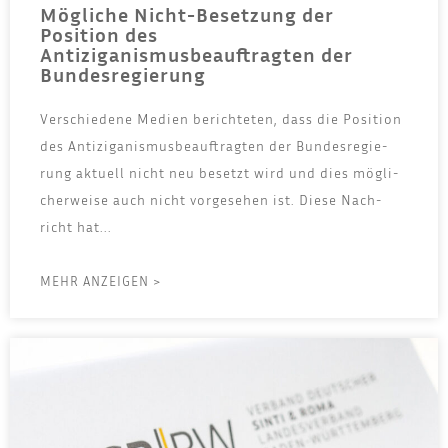
Mögliche Nicht-Besetzung der
Position des
Antiziganismusbeauftragten der
Bundesregierung
Ver­schie­de­ne Medi­en berich­te­ten, dass die Posi­ti­on
des Anti­zi­ga­nis­mus­be­auf­trag­ten der Bun­des­re­gie­
rung aktu­ell nicht neu besetzt wird und dies mög­li­
cher­wei­se auch nicht vor­ge­se­hen ist. Die­se Nach­
richt hat...
MEHR ANZEIGEN >