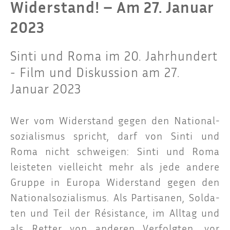
Widerstand! – Am 27. Januar
2023
Sinti und Roma im 20. Jahrhundert
- Film und Diskussion am 27.
Januar 2023
Wer vom Wider­stand gegen den Natio­nal­
so­zia­lis­mus spricht, darf von Sin­ti und
Roma nicht schwei­gen: Sin­ti und Roma
leis­te­ten viel­leicht mehr als jede ande­re
Grup­pe in Euro­pa Wider­stand gegen den
Natio­nal­so­zia­lis­mus. Als Par­ti­sa­nen, Sol­da­
ten und Teil der Résis­tance, im All­tag und
als Ret­ter von ande­ren Ver­folg­ten, vor