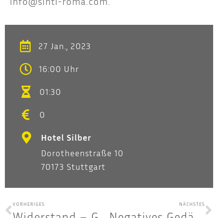
info@sinti-roma.com
.
27 Jan., 2023
16:00 Uhr
01:30
0
Hotel Silber
Dorotheenstraße 10
70173 Stuttgart
VORHERIGES
NÄCHSTES
Wider­stand – Geden­ken an die Opfer des Natio­nal­so­zia­lis­mus im Land­tag am 27. Janu­ar 2023
Nega­ti­ves Gedächt­nis und ver­dräng­te Auf­ar­bei­tung – 6. Febru­ar 2023