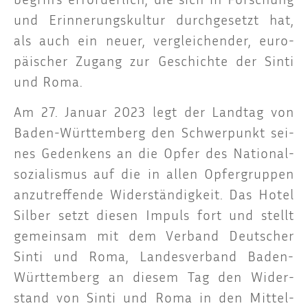
und Erin­ne­rungs­kul­tur durch­ge­setzt hat,
als auch ein neu­er, ver­glei­chen­der, euro­
päi­scher Zugang zur Geschich­te der Sin­ti
und Roma.
Am 27. Janu­ar 2023 legt der Land­tag von
Baden-Würt­tem­berg den Schwer­punkt sei­
nes Geden­kens an die Opfer des Natio­nal­
so­zia­lis­mus auf die in allen Opfer­grup­pen
anzu­tref­fen­de Wider­stän­dig­keit. Das Hotel
Sil­ber setzt die­sen Impuls fort und stellt
gemein­sam mit dem Ver­band Deut­scher
Sin­ti und Roma, Lan­des­ver­band Baden-
Würt­tem­berg an die­sem Tag den Wider­
stand von Sin­ti und Roma in den Mit­tel­