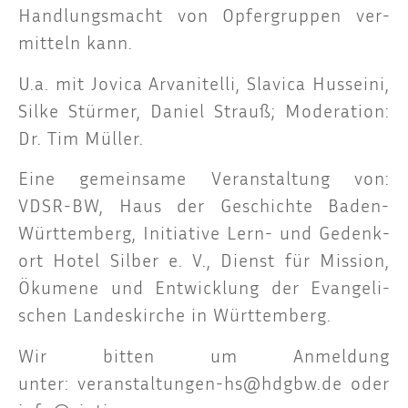
Hand­lungs­macht von Opfer­grup­pen ver­
mit­teln kann.
U.a. mit Jovica Arva­nitel­li, Sla­vica Huss­ei­ni,
Sil­ke Stür­mer, Dani­el Strauß; Mode­ra­ti­on:
Dr. Tim Müller.
Eine gemein­sa­me Ver­an­stal­tung von:
VDSR-BW, Haus der Geschich­te Baden-
Würt­tem­berg, Initia­ti­ve Lern- und Gedenk­
ort Hotel Sil­ber e. V., Dienst für Mis­si­on,
Öku­me­ne und Ent­wick­lung der Evan­ge­li­
schen Lan­des­kir­che in Württemberg.
Wir bit­ten um Anmel­dung
unter:
veranstaltungen-hs@hdgbw.de
oder