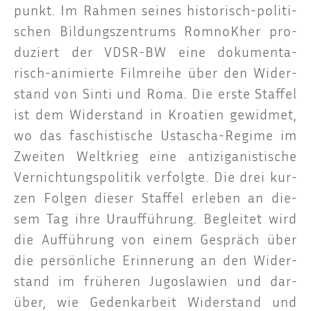
punkt. Im Rah­men sei­nes his­to­risch-poli­ti­
schen Bil­dungs­zen­trums Rom­noK­her pro­
du­ziert der VDSR-BW eine doku­men­ta­
risch-ani­mier­te Film­rei­he über den Wider­
stand von Sin­ti und Roma. Die ers­te Staf­fel
ist dem Wider­stand in Kroa­ti­en gewid­met,
wo das faschis­ti­sche Usta­scha-Regime im
Zwei­ten Welt­krieg eine anti­zi­ga­nis­ti­sche
Ver­nich­tungs­po­li­tik ver­folg­te. Die drei kur­
zen Fol­gen die­ser Staf­fel erle­ben an die­
sem Tag ihre Urauf­füh­rung. Beglei­tet wird
die Auf­füh­rung von einem Gespräch über
die per­sön­li­che Erin­ne­rung an den Wider­
stand im frü­he­ren Jugo­sla­wi­en und dar­
über, wie Gedenk­ar­beit Wider­stand und