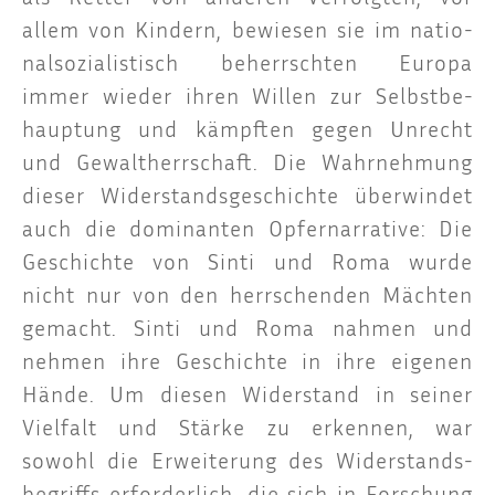
allem von Kin­dern, bewie­sen sie im natio­
nal­so­zia­lis­tisch beherrsch­ten Euro­pa
immer wie­der ihren Wil­len zur Selbst­be­
haup­tung und kämpf­ten gegen Unrecht
und Gewalt­herr­schaft. Die Wahr­neh­mung
die­ser Wider­stands­ge­schich­te über­win­det
auch die domi­nan­ten Opfer­n­ar­ra­ti­ve: Die
Geschich­te von Sin­ti und Roma wur­de
nicht nur von den herr­schen­den Mäch­ten
gemacht. Sin­ti und Roma nah­men und
neh­men ihre Geschich­te in ihre eige­nen
Hän­de. Um die­sen Wider­stand in sei­ner
Viel­falt und Stär­ke zu erken­nen, war
sowohl die Erwei­te­rung des Wider­stands­
be­griffs erfor­der­lich, die sich in For­schung