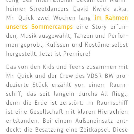
hei­mer Street­dan­cers David Kwiek a.k.a.
Mr. Quick zwei Wochen lang
im Rah­men
unse­res Som­mer­camps
eine Sto­ry erfun­
den, Musik aus­ge­wählt, Tan­zen und Per­for­
men geprobt, Kulis­sen und Kos­tü­me selbst
her­ge­stellt. Jetzt ist Premiere!
Das von den Kids und Teens zusam­men mit
Mr. Quick und der Crew des VDSR-BW pro­
du­zier­te Stück erzählt von einem Raum­
schiff, das seit lan­gem durchs All fliegt,
denn die Erde ist zer­stört. Im Raum­schiff
ist eine Gesell­schaft mit kla­ren Hiera­chien
ent­stan­den. Bei einem Außen­ein­satz ent­
deckt die Besat­zung eine Zeit­kap­sel. Die­se