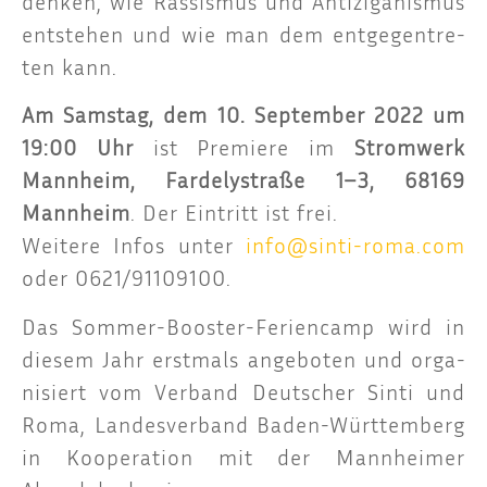
den­ken, wie Ras­sis­mus und Anti­zi­ga­nis­mus
ent­ste­hen und wie man dem ent­ge­gen­tre­
ten kann.
Am Sams­tag, dem 10. Sep­tem­ber 2022 um
19:00 Uhr
ist Pre­mie­re im
Strom­werk
Mann­heim, Far­de­ly­stra­ße 1–3, 68169
Mann­heim
. Der Ein­tritt ist frei.
Wei­te­re Infos unter
info@sinti-roma.com
oder 0621/91109100.
Das Som­mer-Boos­ter-Feri­en­camp wird in
die­sem Jahr erst­mals ange­bo­ten und orga­
ni­siert vom Ver­band Deut­scher Sin­ti und
Roma, Lan­des­ver­band Baden-Würt­tem­berg
in Koope­ra­ti­on mit der Mann­hei­mer