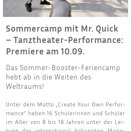
Sommercamp mit Mr. Quick
– Tanztheater-Performance:
Premiere am 10.09.
Das Sommer-Booster-Feriencamp
hebt ab in die Weiten des
Weltraums!
Unter dem Mot­to „Crea­te Your Own Per­for­
mance“ haben 16 Schü­le­rin­nen und Schü­ler
im Alter von 8 bis 18 Jah­ren unter der Lei­
tung des inter­na­tio­nal bekann­ten Mann­