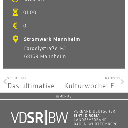
01:00
0
Stromwerk Mannheim
Fardelystraße 1-3
68169 Mannheim
VORHERIGES
NÄCHSTES
Das ulti­ma­ti­ve Som­mer-Boos­ter-Feri­en­camp mit Mr. Quick – vom 29.08. bis 09.09.
Kul­tur­wo­che! Eröff­nungs­fei­er & Dance-Performance
MENU /