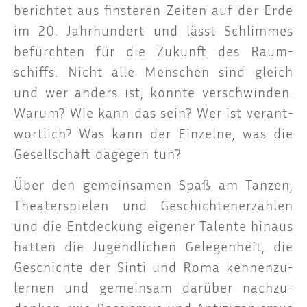
berich­tet aus fins­te­ren Zei­ten auf der Erde
im 20. Jahr­hun­dert und lässt Schlim­mes
befürch­ten für die Zukunft des Raum­
schiffs. Nicht alle Men­schen sind gleich
und wer anders ist, könn­te ver­schwin­den.
War­um? Wie kann das sein? Wer ist ver­ant­
wort­lich? Was kann der Ein­zel­ne, was die
Gesell­schaft dage­gen tun?
Über den gemein­sa­men Spaß am Tan­zen,
Thea­ter­spie­len und Geschich­ten­er­zäh­len
und die Ent­de­ckung eige­ner Talen­te hin­aus
hat­ten die Jugend­li­chen Gele­gen­heit, die
Geschich­te der Sin­ti und Roma ken­nen­zu­
ler­nen und gemein­sam dar­über nach­zu­