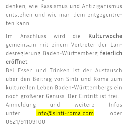
den­ken, wie Ras­sis­mus und Anti­zi­ga­nis­mus
ent­ste­hen und wie man dem ent­ge­gen­tre­
ten kann.
Im Anschluss wird die
Kul­tur­wo­che
gemein­sam mit einem Ver­tre­ter der Lan­
des­re­gie­rung Baden-Würt­tem­berg
fei­er­lich
eröff­net
.
Bei Essen und Trin­ken ist der Aus­tausch
über den Bei­trag von Sin­ti und Roma zum
kul­tu­rel­len Leben Baden-Würt­tem­bergs ein
noch grö­ße­rer Genuss. Der Ein­tritt ist frei.
Anmel­dung und wei­te­re Infos
unter
info@sinti-roma.com
oder
0621/91109100.