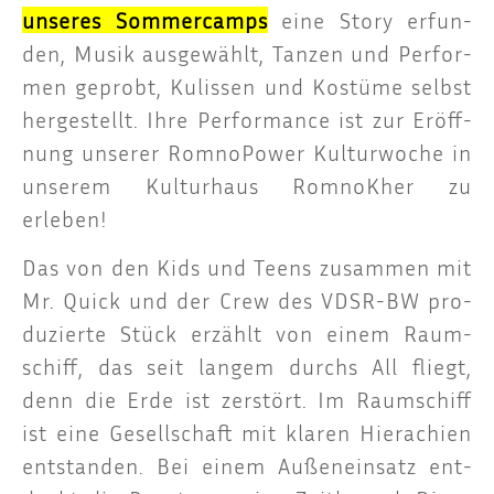
unse­res Som­mer­camps
eine Sto­ry erfun­
den, Musik aus­ge­wählt, Tan­zen und Per­for­
men geprobt, Kulis­sen und Kos­tü­me selbst
her­ge­stellt. Ihre Per­for­mance ist zur Eröff­
nung unse­rer Rom­no­Power Kul­tur­wo­che in
unse­rem Kul­tur­haus Rom­noK­her zu
erleben!
Das von den Kids und Teens zusam­men mit
Mr. Quick und der Crew des VDSR-BW pro­
du­zier­te Stück erzählt von einem Raum­
schiff, das seit lan­gem durchs All fliegt,
denn die Erde ist zer­stört. Im Raum­schiff
ist eine Gesell­schaft mit kla­ren Hiera­chien
ent­stan­den. Bei einem Außen­ein­satz ent­