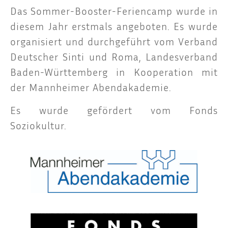
Das Som­mer-Boos­ter-Feri­en­camp wur­de in
die­sem Jahr erst­mals ange­bo­ten. Es wur­de
orga­ni­siert und durch­ge­führt vom Ver­band
Deut­scher Sin­ti und Roma, Lan­des­ver­band
Baden-Würt­tem­berg in Koope­ra­ti­on mit
der Mann­hei­mer Abendakademie.
Es wur­de geför­dert vom Fonds
Soziokultur.