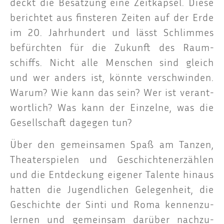
deckt die Besat­zung eine Zeit­kap­sel. Die­se
berich­tet aus fins­te­ren Zei­ten auf der Erde
im 20. Jahr­hun­dert und lässt Schlim­mes
befürch­ten für die Zukunft des Raum­
schiffs. Nicht alle Men­schen sind gleich
und wer anders ist, könn­te ver­schwin­den.
War­um? Wie kann das sein? Wer ist ver­ant­
wort­lich? Was kann der Ein­zel­ne, was die
Gesell­schaft dage­gen tun?
Über den gemein­sa­men Spaß am Tan­zen,
Thea­ter­spie­len und Geschich­ten­er­zäh­len
und die Ent­de­ckung eige­ner Talen­te hin­aus
hat­ten die Jugend­li­chen Gele­gen­heit, die
Geschich­te der Sin­ti und Roma ken­nen­zu­
ler­nen und gemein­sam dar­über nach­zu­