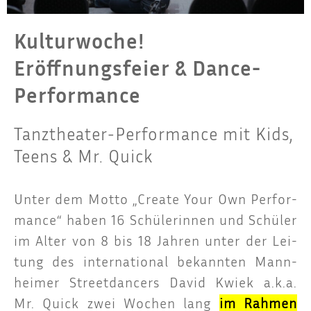
Kulturwoche!
Eröffnungsfeier & Dance-
Performance
Tanztheater-Performance mit Kids,
Teens & Mr. Quick
Unter dem Mot­to „Crea­te Your Own Per­for­
mance“ haben 16 Schü­le­rin­nen und Schü­ler
im Alter von 8 bis 18 Jah­ren unter der Lei­
tung des inter­na­tio­nal bekann­ten Mann­
hei­mer Street­dan­cers David Kwiek a.k.a.
Mr. Quick zwei Wochen lang
im Rah­men