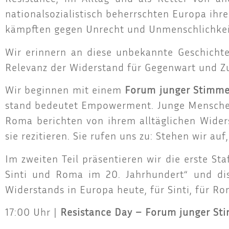
natio­nal­so­zia­lis­tisch beherrsch­ten Euro­pa ih
kämpf­ten gegen Unrecht und Unmenschlichkei
Wir erin­nern an die­se unbe­kann­te Geschich­
Rele­vanz der Wider­stand für Gegen­wart und Z
Wir begin­nen mit einem
Forum jun­ger Stim­m
stand bedeu­tet Empower­ment. Jun­ge Men­schen
Roma berich­ten von ihrem all­täg­li­chen Wider­s
sie rezi­tie­ren. Sie rufen uns zu: Ste­hen wir a
Im zwei­ten Teil prä­sen­tie­ren wir die ers­te Sta
Sin­ti und Roma im 20. Jahr­hun­dert“ und dis
Wider­stands in Euro­pa heu­te, für Sin­ti, für 
17:00 Uhr |
Resis­tance Day – Forum jun­ger S