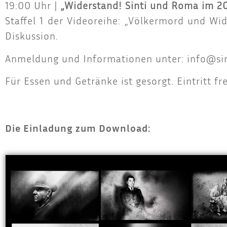
19:00 Uhr |
„Wider­stand! Sin­ti und Roma im 20
Staf­fel 1 der Vide­orei­he: „Völ­ker­mord und Wi
Diskussion.
Anmel­dung und Infor­ma­tio­nen unter:
info@si
Für Essen und Geträn­ke ist gesorgt. Ein­tritt fre
Die Einladung zum Download: