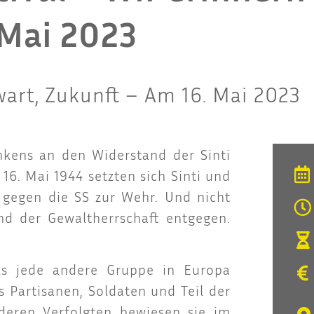
 Mai 2023
art, Zukunft – Am 16. Mai 2023
­kens an den Wider­stand der Sin­ti
16. Mai 1944 setz­ten sich Sin­ti und
au gegen die SS zur Wehr. Und nicht
d der Gewalt­herr­schaft ent­ge­gen.
als jede ande­re Grup­pe in Euro­pa
 Par­ti­sa­nen, Sol­da­ten und Teil der
de­ren Ver­folg­ten bewie­sen sie im