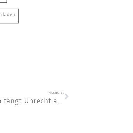
erladen
B
NÄCHSTES
Mobi­les Geschichts­la­bor “Wo fängt Unrecht an?”