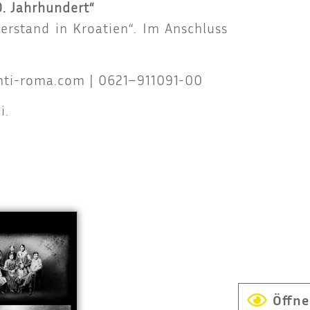
. Jahr­hun­dert“
der­stand in Kroa­ti­en“. Im Anschluss
nti-roma.com
| 0621–911091-00
i.
Öffn