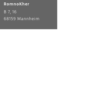
RomnoKher
B 7, 16
68159 Mannheim