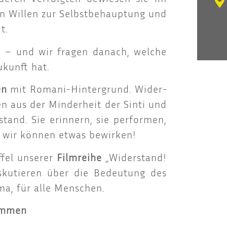
ren Wil­len zur Selbst­be­haup­tung und
t.
te – und wir fra­gen danach, wel­che
ukunft hat.
en
mit Roma­ni-Hin­ter­grund. Wider­
 aus der Min­der­heit der Sin­ti und
tand. Sie erin­nern, sie per­for­men,
uf, wir kön­nen etwas bewirken!
f­fel unse­rer
Film­rei­he
„Wider­stand!
­ku­tie­ren über die Bedeu­tung des
Roma, für alle Menschen.
timmen