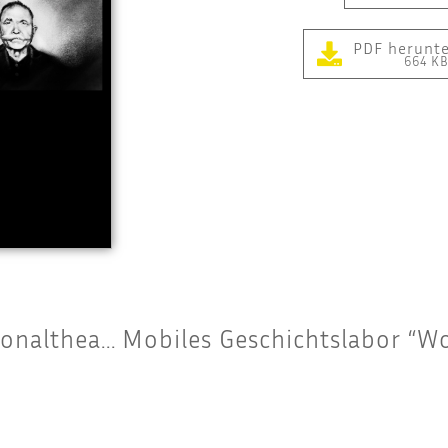
PDF herunt
664 K
Romnja* und Sin­tiz­ze* Power! – Natio­nal­thea­ter Mann­heim am 27. April 2023