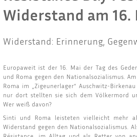
Widerstand am 16.
Widerstand: Erinnerung, Gegenw
Euro­pa­weit ist der 16. Mai der Tag des Geden
und Roma gegen den Natio­nal­so­zia­lis­mus. Am 
Roma im „Zigeu­ner­la­ger“ Ausch­witz-Bir­ken­
nur dort stell­ten sie sich dem Völ­ker­mord un
Wer weiß davon?
Sin­ti und Roma leis­te­ten viel­leicht mehr 
Wider­stand gegen den Natio­nal­so­zia­lis­mus. Als
Résis­tance, im All­tag und als Ret­ter von an