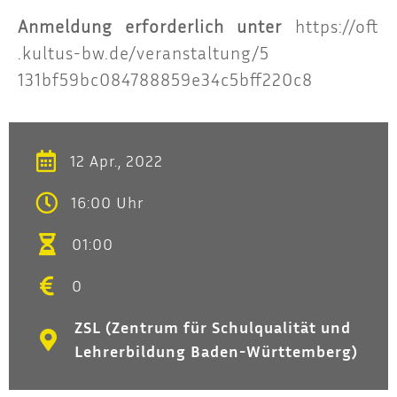
Anmel­dung erfor­der­lich unter
https://​oft​
.kul​tus​-bw​.de/​v​e​r​a​n​s​t​a​l​t​u​n​g​/​5​
131
bf59bc084788859e34c5bff220c8
12 Apr., 2022
16:00 Uhr
01:00
0
ZSL (Zentrum für Schulqualität und
Lehrerbildung Baden-Württemberg)