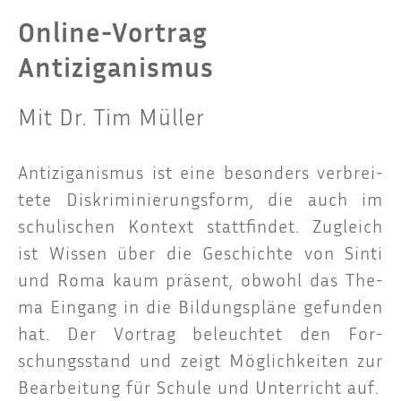
Online-Vortrag
Antiziganismus
Mit Dr. Tim Müller
Anti­zi­ga­nis­mus ist eine beson­ders ver­brei­
te­te Dis­kri­mi­nie­rungs­form, die auch im
schu­li­schen Kon­text statt­fin­det. Zugleich
ist Wis­sen über die Geschich­te von Sin­ti
und Roma kaum prä­sent, obwohl das The­
ma Ein­gang in die Bil­dungs­plä­ne gefun­den
hat. Der Vor­trag beleuch­tet den For­
schungs­stand und zeigt Mög­lich­kei­ten zur
Bear­bei­tung für Schu­le und Unter­richt auf.