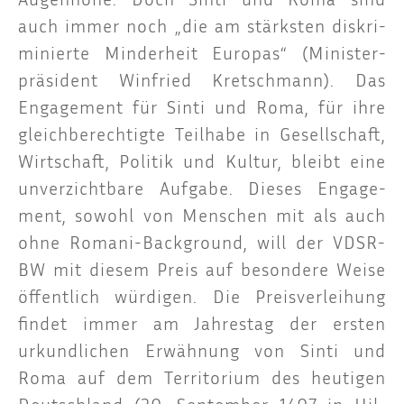
auch immer noch „die am stärks­ten dis­kri­
mi­nier­te Min­der­heit Euro­pas“ (Minis­ter­
prä­si­dent Win­fried Kret­sch­mann). Das
Enga­ge­ment für Sin­ti und Roma, für ihre
gleich­be­rech­tig­te Teil­ha­be in Gesell­schaft,
Wirt­schaft, Poli­tik und Kul­tur, bleibt eine
unver­zicht­ba­re Auf­ga­be. Die­ses Enga­ge­
ment, sowohl von Men­schen mit als auch
ohne Roma­ni-Back­ground, will der VDSR-
BW mit die­sem Preis auf beson­de­re Wei­se
öffent­lich wür­di­gen. Die Preis­ver­lei­hung
fin­det immer am Jah­res­tag der ers­ten
urkund­li­chen Erwäh­nung von Sin­ti und
Roma auf dem Ter­ri­to­ri­um des heu­ti­gen
Deutsch­land (20. Sep­tem­ber 1407 in Hil­