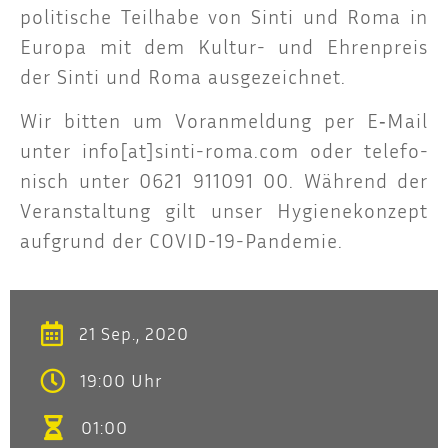
poli­ti­sche Teil­ha­be von Sin­ti und Roma in
Euro­pa mit dem Kul­tur- und Ehren­preis
der Sin­ti und Roma ausgezeichnet.
Wir bit­ten um Vor­anmel­dung per E‑Mail
unter
info[at]sinti-roma.com
oder tele­fo­
nisch unter 0621 911091 00. Wäh­rend der
Ver­an­stal­tung gilt unser Hygie­ne­kon­zept
auf­grund der COVID-19-Pandemie.
21 Sep., 2020
19:00 Uhr
01:00