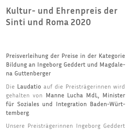
Kultur- und Ehrenpreis der
Sinti und Roma 2020
Preis­ver­lei­hung der Prei­se in der Kate­go­rie
Bil­dung an Inge­borg Geddert und Mag­da­le­
na Guttenberger
Die
Lau­da­tio
auf die Preis­trä­ge­rin­nen wird
gehal­ten von
Man­ne Lucha MdL, Minis­ter
für Sozia­les und Inte­gra­ti­on Baden-Würt­
tem­berg
.
Unse­re Preis­trä­ge­rin­nen Inge­borg Geddert