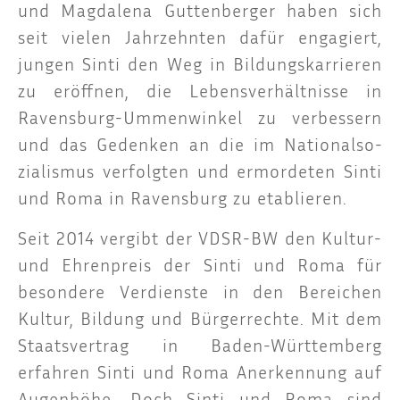
und Mag­da­le­na Gut­ten­ber­ger haben sich
seit vie­len Jahr­zehn­ten dafür enga­giert,
jun­gen Sin­ti den Weg in Bil­dungs­kar­rie­ren
zu eröff­nen, die Lebens­ver­hält­nis­se in
Ravens­burg-Ummen­win­kel zu ver­bes­sern
und das Geden­ken an die im Natio­nal­so­
zia­lis­mus ver­folg­ten und ermor­de­ten Sin­ti
und Roma in Ravens­burg zu etablieren.
Seit 2014 ver­gibt der VDSR-BW den Kul­tur-
und Ehren­preis der Sin­ti und Roma für
beson­de­re Ver­diens­te in den Berei­chen
Kul­tur, Bil­dung und Bür­ger­rech­te. Mit dem
Staats­ver­trag in Baden-Würt­tem­berg
erfah­ren Sin­ti und Roma Aner­ken­nung auf
Augen­hö­he. Doch Sin­ti und Roma sind