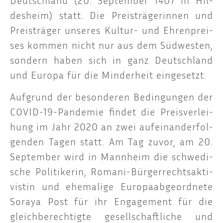
des­heim) statt. Die Preis­trä­ge­rin­nen und
Preis­trä­ger unse­res Kul­tur- und Ehren­prei­
ses kom­men nicht nur aus dem Süd­wes­ten,
son­dern haben sich in ganz Deutsch­land
und Euro­pa für die Min­der­heit eingesetzt.
Auf­grund der beson­de­ren Bedin­gun­gen der
COVID-19-Pan­de­mie fin­det die Preis­ver­lei­
hung im Jahr 2020 an zwei auf­ein­an­der­fol­
gen­den Tagen statt. Am Tag zuvor, am 20.
Sep­tem­ber wird in Mann­heim die schwe­di­
sche Poli­ti­ke­rin, Roma­ni-Bür­ger­rechts­ak­ti­
vis­tin und ehe­ma­li­ge Euro­pa­ab­ge­ord­ne­te
Sora­ya Post für ihr Enga­ge­ment für die
gleich­be­rech­tig­te gesell­schaft­li­che und