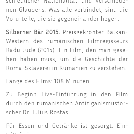
schied­li­cher Natio­na­li­tät und ver­schie­de­
nen Glau­bens. Was alle ver­bin­det, sind die
Vor­ur­tei­le, die sie gegen­ein­an­der hegen.
Sil­ber­ner Bär 2015.
Preis­ge­krön­ter Bal­kan-
Wes­tern des rumä­ni­schen Film­re­gis­seurs
Radu Jude (2015). Ein Film, den man gese­
hen haben muss, um die Geschich­te der
Roma-Skla­ve­rei in Rumä­ni­en zu verstehen.
Län­ge des Films: 108 Minuten.
Zu Beginn Live-Ein­füh­rung in den Film
durch den rumä­ni­schen Anti­zi­ga­nis­mus­for­
scher Dr. Iuli­us Rostas.
Für Essen und Geträn­ke ist gesorgt. Ein­