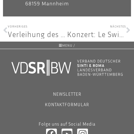
68159 Mannheim
VORHERIGES
NÄCHSTES
Ver­lei­hung des Kul­tur- und Ehren­prei­ses der Sin­ti und Roma 2022
Kon­zert: Le Swing­tet Manouche
MENU /
NEWSLETTER
KONTAKTFORMULAR
Folge uns auf Social Media