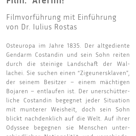
Film: "Aferim!"
Filmvorführung mit Einführung
von Dr. Iulius Rostas
Ost­eu­ro­pa im Jah­re 1835. Der alt­ge­dien­te
Gen­darm Cos­tan­din und sein Sohn rei­ten
durch die stei­ni­ge Land­schaft der Wal­
lachei. Sie suchen einen “Zigeu­ner­skla­ven”,
der sei­nem Besit­zer – einem mäch­ti­gen
Boja­ren – ent­lau­fen ist. Der uner­schüt­ter­
li­che Cos­tan­din begeg­net jeder Situa­ti­on
mit mun­te­rer Weis­heit, doch sein Sohn
blickt nach­denk­lich auf die Welt. Auf ihrer
Odys­see begeg­nen sie Men­schen unter­