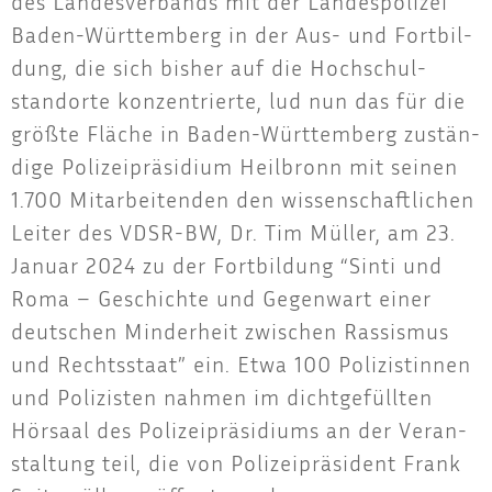
des Lan­des­ver­bands mit der Lan­des­po­li­zei
Baden-Würt­tem­berg in der Aus- und Fort­bil­
dung, die sich bis­her auf die Hoch­schul­
stand­or­te kon­zen­trier­te, lud nun das für die
größ­te Flä­che in Baden-Würt­tem­berg zustän­
di­ge Poli­zei­prä­si­di­um Heil­bronn mit sei­nen
1.700 Mit­ar­bei­ten­den den wis­sen­schaft­li­chen
Lei­ter des VDSR-BW, Dr. Tim Mül­ler, am 23.
Janu­ar 2024 zu der Fort­bil­dung “Sin­ti und
Roma – Geschich­te und Gegen­wart einer
deut­schen Min­der­heit zwi­schen Ras­sis­mus
und Rechts­staat” ein. Etwa 100 Poli­zis­tin­nen
und Poli­zis­ten nah­men im dicht­ge­füll­ten
Hör­saal des Poli­zei­prä­si­di­ums an der Ver­an­
stal­tung teil, die von Poli­zei­prä­si­dent Frank