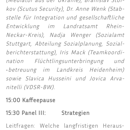
kov (Scu­tus Secu­ri­ty), Dr. Anne Wenk (Stab­
stel­le für Inte­gra­ti­on und gesell­schaft­li­che
Ent­wick­lung im Land­rats­amt Rhein-
Neckar-Kreis), Nad­ja Wen­ger (Sozi­al­amt
Stutt­gart, Abtei­lung Sozi­al­pla­nung, Sozi­al­
be­richt­erstat­tung), Iris Mack (Team­ko­or­di­
na­ti­on Flücht­lings­un­ter­brin­gung und
‑betreu­ung im Land­kreis Hei­den­heim)
sowie Sla­vica Huss­ei­ni und Jovica Arva­
nitel­li (VDSR-BW).
15:00 Kaf­fee­pau­se
15:30 Panel III: Strategien
Leit­fra­gen: Wel­che lang­fris­ti­gen Her­aus­