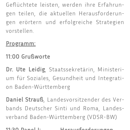
Geflüch­te­te leis­ten, wer­den ihre Erfah­run­
gen tei­len, die aktu­el­len Her­aus­for­de­run­
gen erör­tern und erfolg­rei­che Stra­te­gien
vorstellen.
Pro­gramm:
11:00 Gruß­wor­te
Dr. Ute Lei­dig
, Staats­se­kre­tä­rin, Minis­te­ri­
um für Sozia­les, Gesund­heit und Inte­gra­ti­
on Baden-Württemberg
Dani­el Strauß
, Lan­des­vor­sit­zen­der des Ver­
bands Deut­scher Sin­ti und Roma, Lan­des­
ver­band Baden-Würt­tem­berg (VDSR-BW)
11:30 Panel I: Herausforderungen