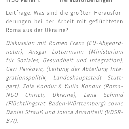
Leit­fra­ge: Was sind die größ­ten Her­aus­for­
de­run­gen bei der Arbeit mit geflüch­te­ten
Roma aus der Ukraine?
Dis­kus­si­on mit Romeo Franz (EU-Abge­ord­
ne­ter), Ans­gar Lot­ter­mann (Minis­te­ri­um
für Sozia­les, Gesund­heit und Inte­gra­ti­on),
Gari Pav­ko­vic, (Lei­tung der Abtei­lung Inte­
gra­ti­ons­po­li­tik, Lan­des­haupt­stadt Stutt­
gart), Zola Kon­dur & Yuli­ia Kon­dur (Roma-
NGO Chi­ricli, Ukrai­ne), Lena Schmid
(Flücht­lings­rat Baden-Würt­tem­berg) sowie
Dani­el Strauß und Jovica Arva­nitel­li (VDSR-
BW)
.