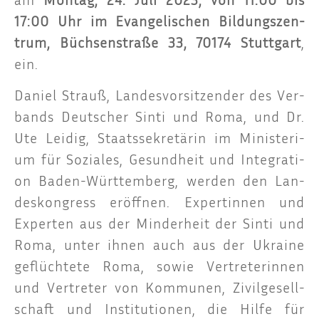
17:00 Uhr im Evan­ge­li­schen Bil­dungs­zen­
trum, Büch­sen­stra­ße 33, 70174 Stutt­gart
,
ein.
Dani­el Strauß, Lan­des­vor­sit­zen­der des Ver­
bands Deut­scher Sin­ti und Roma, und Dr.
Ute Lei­dig, Staats­se­kre­tä­rin im Minis­te­ri­
um für Sozia­les, Gesund­heit und Inte­gra­ti­
on Baden-Würt­tem­berg, wer­den den Lan­
des­kon­gress eröff­nen. Exper­tin­nen und
Exper­ten aus der Min­der­heit der Sin­ti und
Roma, unter ihnen auch aus der Ukrai­ne
geflüch­te­te Roma, sowie Ver­tre­te­rin­nen
und Ver­tre­ter von Kom­mu­nen, Zivil­ge­sell­
schaft und Insti­tu­tio­nen, die Hil­fe für