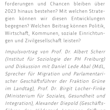
for­de­run­gen und Chan­cen blei­ben über
2023 hin­aus bestehen? Mit wel­chen Stra­te­
gien kön­nen wir die­sen Ent­wick­lun­gen
begeg­nen? Wel­chen Bei­trag kön­nen Poli­tik,
Wirt­schaft, Kom­mu­nen, sozia­le Ein­rich­tun­
gen und Zivil­ge­sell­schaft leisten?
Impuls­vor­trag von Prof. Dr. Albert Scherr
(Insti­tut für Sozio­lo­gie der PH Frei­burg)
und Dis­kus­si­on mit Dani­el Lede Abal (MdL,
Spre­cher für Migra­ti­on und Par­la­men­ta­ri­
scher Geschäfts­füh­rer der Frak­ti­on Grü­ne
im Land­tag), Prof. Dr. Bir­git Locher-Fin­ke
(Minis­te­ri­um für Sozia­les, Gesund­heit und
Inte­gra­ti­on), Alex­an­der Die­pold (Geschäfts­