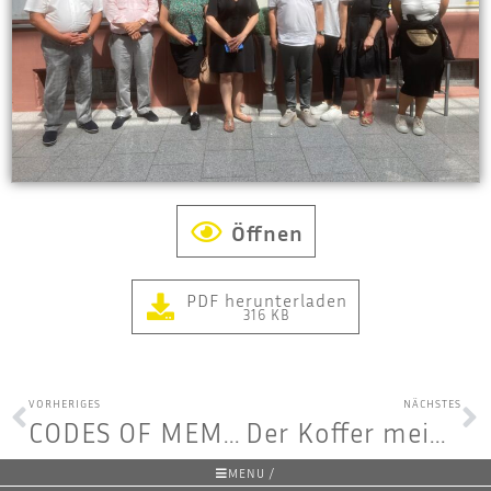
Öffnen
PDF herunterladen
316 KB
VORHERIGES
NÄCHSTES
CODES OF MEMORY: Geden­ken am 2. August 2023
Der Kof­fer mei­nes Großvaters
MENU /