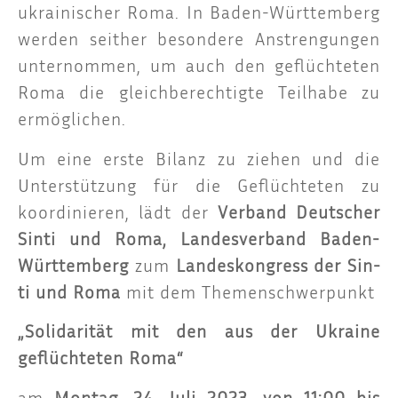
ukrai­ni­scher Roma. In Baden-Würt­tem­berg
wer­den seit­her beson­de­re Anstren­gun­gen
unter­nom­men, um auch den geflüch­te­ten
Roma die gleich­be­rech­tig­te Teil­ha­be zu
ermöglichen.
Um eine ers­te Bilanz zu zie­hen und die
Unter­stüt­zung für die Geflüch­te­ten zu
koor­di­nie­ren, lädt der
Ver­band Deut­scher
Sin­ti und Roma, Lan­des­ver­band Baden-
Würt­tem­berg
zum
Lan­des­kon­gress der Sin­
ti und Roma
mit dem Themenschwerpunkt
„Soli­da­ri­tät mit den aus der Ukrai­ne
geflüch­te­ten Roma“
am
Mon­tag, 24. Juli 2023, von 11:00 bis