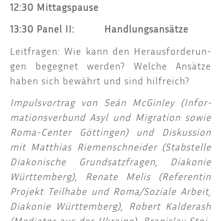
12:30 Mit­tags­pau­se
13:30 Panel II: Handlungsansätze
Leit­fra­gen: Wie kann den Her­aus­for­de­run­
gen begeg­net wer­den? Wel­che Ansät­ze
haben sich bewährt und sind hilfreich?
Impuls­vor­trag von Seán McGin­ley (Infor­
ma­ti­ons­ver­bund Asyl und Migra­ti­on sowie
Roma-Cen­ter Göt­tin­gen) und Dis­kus­si­on
mit Mat­thi­as Rie­men­schnei­der (Stab­stel­le
Dia­ko­ni­sche Grund­satz­fra­gen, Dia­ko­nie
Würt­tem­berg), Rena­te Melis (Refe­ren­tin
Pro­jekt Teil­ha­be und Roma/Soziale Arbeit,
Dia­ko­nie Würt­tem­berg), Robert Kal­derash
(Media­tor aus der Ukrai­ne), Bra­nis­lav Stoi­