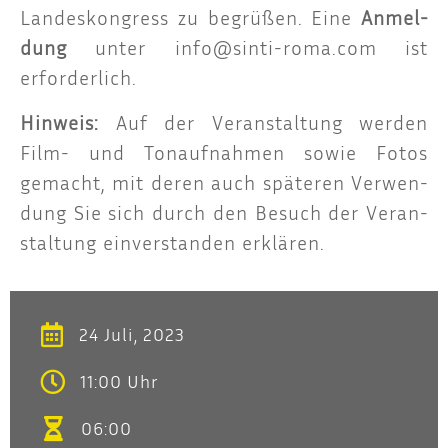
Lan­des­kon­gress zu begrü­ßen. Eine
Anmel­
dung
unter
info@sinti-roma.com
ist
erforderlich.
Hin­weis:
Auf der Ver­an­stal­tung wer­den
Film- und Ton­auf­nah­men sowie Fotos
gemacht, mit deren auch spä­te­ren Ver­wen­
dung Sie sich durch den Besuch der Ver­an­
stal­tung ein­ver­stan­den erklären.
24 Juli, 2023
11:00 Uhr
06:00