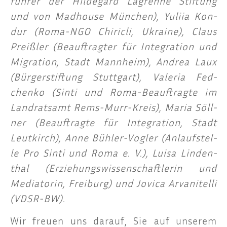
füh­rer der Hil­de­gard Lag­ren­ne Stif­tung
und von Mad­house Mün­chen), Yuli­ia Kon­
dur (Roma-NGO Chi­ricli, Ukrai­ne), Claus
Preiß­ler (Beauf­trag­ter für Inte­gra­ti­on und
Migra­ti­on, Stadt Mann­heim), Andrea Laux
(Bür­ger­stif­tung Stutt­gart), Vale­ria Fed­
chen­ko (Sin­ti und Roma-Beauf­trag­te im
Land­rats­amt Rems-Murr-Kreis), Maria Söll­
ner (Beauf­trag­te für Inte­gra­ti­on, Stadt
Leut­kirch), Anne Büh­ler-Vog­ler (Anlauf­stel­
le Pro Sin­ti und Roma e. V.), Lui­sa Lin­den­
thal (Erzie­hungs­wis­sen­schaft­le­rin und
Media­to­rin, Frei­burg) und Jovica Arva­nitel­li
(VDSR-BW).
Wir freu­en uns dar­auf, Sie auf unse­rem