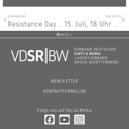
VORHERIGES
NÄCHSTES
Resis­tance Day 2026- Kon­zert mit June Hei­lig & Ensem­ble am 16. Mai
15. Juli, 18 Uhr — Podi­ums­ge­spräch: 40 Jah­re Bür­ger­rechts­ar­beit: Der Ver­band der Sin­ti und Roma, Lan­des­ver­band Baden-Würt­tem­berg e.V.
MENU /
NEWSLETTER
KONTAKTFORMULAR
Folge uns auf Social Media