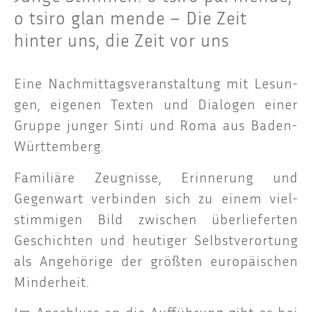
o tsiro glan mende – Die Zeit
hinter uns, die Zeit vor uns
Eine Nach­mit­tags­ver­an­stal­tung mit Lesun­
gen, eige­nen Tex­ten und Dia­lo­gen einer
Grup­pe jun­ger Sin­ti und Roma aus Baden-
Württemberg.
Fami­liä­re Zeug­nis­se, Erin­ne­rung und
Gegen­wart ver­bin­den sich zu einem viel­
stim­mi­gen Bild zwi­schen über­lie­fer­ten
Geschich­ten und heu­ti­ger Selbst­ver­or­tung
als Ange­hö­ri­ge der größ­ten euro­päi­schen
Minderheit.