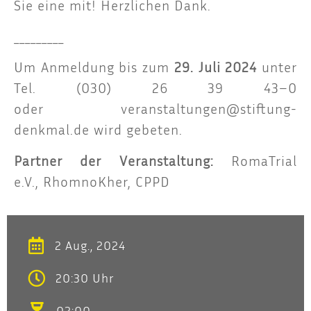
Sie eine mit! Herz­li­chen Dank.
_________
Um Anmel­dung bis zum
29. Juli 2024
unter
Tel. (030) 26 39 43–0
oder
veranstaltungen@stiftung-
denkmal.de
wird gebe­ten.
Part­ner der Ver­an­stal­tung:
Roma­Tri­al
e.V.
,
Rhom­noK­her
,
CPPD
2 Aug., 2024
20:30 Uhr
02:00