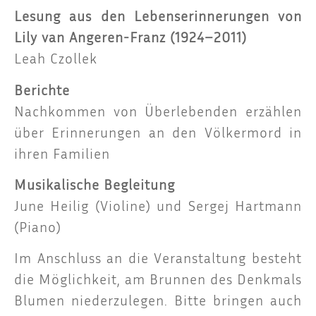
Lesung aus den Lebens­er­in­ne­run­gen von
Lily van Ange­ren-Franz (1924–2011)
Leah Czol­lek
Berich­te
Nach­kom­men von Über­le­ben­den erzäh­len
über Erin­ne­run­gen an den Völ­ker­mord in
ihren Familien
Musi­ka­li­sche Beglei­tung
June Hei­lig (Vio­li­ne) und Ser­gej Hart­mann
(Pia­no)
Im Anschluss an die Ver­an­stal­tung besteht
die Mög­lich­keit, am Brun­nen des Denk­mals
Blu­men nie­der­zu­le­gen. Bit­te brin­gen auch