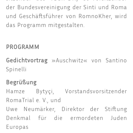
der Bun­des­ver­ei­ni­gung der Sin­ti und Roma
und Geschäfts­füh­rer von Rom­noK­her, wird
das Pro­gramm mitgestalten.
PROGRAMM
Gedicht­vor­trag
»Ausch­witz« von San­ti­no
Spinelli
Begrü­ßung
Ham­ze Byty­çi, Vor­stands­vor­sit­zen­der
Roma­Tri­al e. V., und
Uwe Neu­mär­ker, Direk­tor der Stif­tung
Denk­mal für die ermor­de­ten Juden
Europas