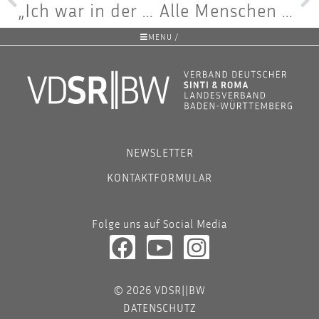
„Ich war in der Höl­le“ – 2. August 1944: Geden­ken an die vor 80 Jah­ren ermor­de­ten Sin­ti und Roma in Stuttgart
Alle Men­schen sind gleich, oder? – Bil­dungs­po­di­um am 4. Sep­tem­ber 2024 mit dem Marchivum
MENU /
NEWSLETTER
KONTAKTFORMULAR
Folge uns auf Social Media
© 2026 VDSR||BW
DATENSCHUTZ