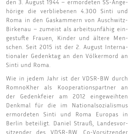
den 3. August 1944 – ermor­de­ten SS-Ange­
hö­ri­ge die ver­blie­be­nen 4.300 Sin­ti und
Roma in den Gas­kam­mern von Ausch­witz-
Bir­ken­au – zumeist als arbeits­un­fä­hig ein­
ge­stuf­te Frau­en, Kin­der und älte­re Men­
schen. Seit 2015 ist der 2. August Inter­na­
tio­na­ler Gedenk­tag an den Völ­ker­mord an
Sin­ti und Roma.
Wie in jedem Jahr ist der VDSR-BW durch
Rom­noK­her als Koope­ra­ti­ons­part­ner an
der Gedenk­fei­er am 2012 ein­ge­weih­ten
Denk­mal für die im Natio­nal­so­zia­lis­mus
ermor­de­ten Sin­ti und Roma Euro­pas in
Ber­lin betei­ligt. Dani­el Strauß, Lan­des­vor­
sit­zen­der des VDSR-BW, Co-Vor­sit­zen­der