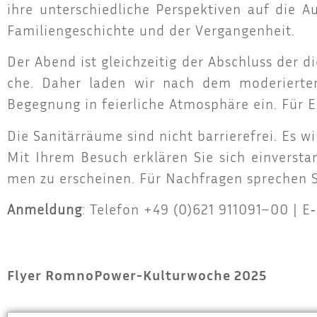
ihre unter­schied­li­che Per­spek­ti­ven auf die A
Fami­li­en­ge­schich­te und der Vergangenheit.
Der Abend ist gleich­zei­tig der Abschluss der di
che. Daher laden wir nach dem mode­rier­ten
Begeg­nung in fei­er­li­che Atmo­sphä­re ein. Für
Die Sani­tär­räu­me sind nicht bar­rie­re­frei. Es w
Mit Ihrem Besuch erklä­ren Sie sich ein­ver­sta
men zu erschei­nen. Für Nach­fra­gen spre­chen 
Anmel­dung
: Tele­fon +49 (0)621 911091–00 | E
Flyer RomnoPower-Kulturwoche 2025