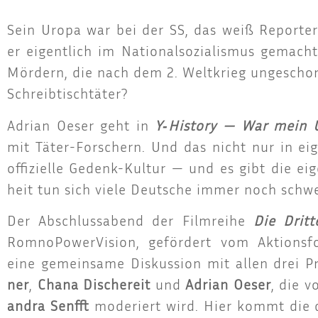
Sein Uropa war bei der SS, das weiß Repor­ter
er eigent­lich im Natio­nal­so­zia­lis­mus gema
Mör­dern, die nach dem 2. Welt­krieg unge­scho
Schreibtischtäter?
Adri­an Oeser geht in
Y‑History — War mein 
mit Täter-For­schern. Und das nicht nur in eig
offi­zi­el­le Gedenk-Kul­tur — und es gibt die ei
heit tun sich vie­le Deut­sche immer noch schwe
Der Abschluss­abend der Film­rei­he
Die Drit­t
Rom­no­Power­Vi­si­on, geför­dert vom Akti­ons
eine gemein­sa­me Dis­kus­si­on mit allen drei
ner
,
Cha­na Dische­reit
und
Adri­an Oeser
, die v
an­dra Senfft
mode­riert wird. Hier kommt die dri