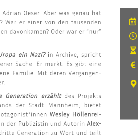
 Adri­an Oeser. Aber was genau hat
cht? War er einer von den tau­sen­den
­ren davon­ka­men? Oder war er “nur”
Uropa ein Nazi?
in Archi­ve, spricht
e­ner Sache. Er merkt: Es gibt eine
ge­ne Fami­lie. Mit deren Ver­gan­gen­
r.
e Gene­ra­ti­on erzählt
des Pro­jekts
­fonds der Stadt Mann­heim, bie­tet
 Protagonist*innen
Wes­ley Höl­len­rei­
on der Publi­zis­tin und Autorin
Alex­
t­te Gene­ra­ti­on zu Wort und teilt