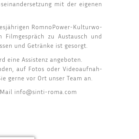
us­ein­an­der­set­zung mit der eige­nen
es­jäh­ri­gen Rom­no­Power-Kul­tur­wo­
 Film­ge­spräch zu Aus­tausch und
 Essen und Geträn­ke ist gesorgt.
ird eine Assis­tenz ange­bo­ten.
n­den, auf Fotos oder Video­auf­nah­
Sie ger­ne vor Ort unser Team an.
‑Mail
info@sinti-roma.com