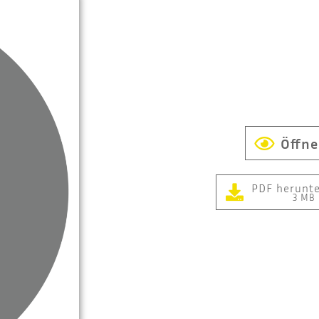
Öffn
PDF herunt
3 MB