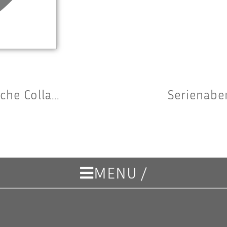
Raum für Star­ke Stim­men 2.0: Sze­ni­sche Collage
Seri­en­ab
MENU /