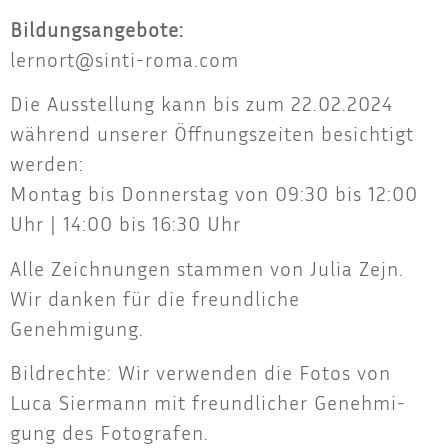
Bil­dungs­an­ge­bo­te:
lernort@sinti-roma.com
Die Aus­stel­lung kann bis zum 22.02.2024
wäh­rend unse­rer Öff­nungs­zei­ten besich­tigt
wer­den:
Mon­tag bis Don­ners­tag von 09:30 bis 12:00
Uhr | 14:00 bis 16:30 Uhr
Alle Zeich­nun­gen stam­men von Julia Zejn.
Wir dan­ken für die freund­li­che
Genehmigung.
Bild­rech­te: Wir ver­wen­den die Fotos von
Luca Sier­mann mit freund­li­cher Geneh­mi­
gung des Fotografen.