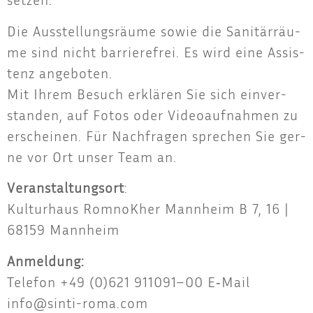
Die Aus­stel­lungs­räu­me sowie die Sani­tär­räu­
me sind nicht bar­rie­re­frei. Es wird eine Assis­
tenz ange­bo­ten.
Mit Ihrem Besuch erklä­ren Sie sich ein­ver­
stan­den, auf Fotos oder Video­auf­nah­men zu
erschei­nen. Für Nach­fra­gen spre­chen Sie ger­
ne vor Ort unser Team an.
Ver­an­stal­tungs­ort
:
Kul­tur­haus Rom­noK­her Mann­heim B 7, 16 |
68159 Mannheim
Anmel­dung:
Tele­fon +49 (0)621 911091–00 E‑Mail
info@sinti-roma.com