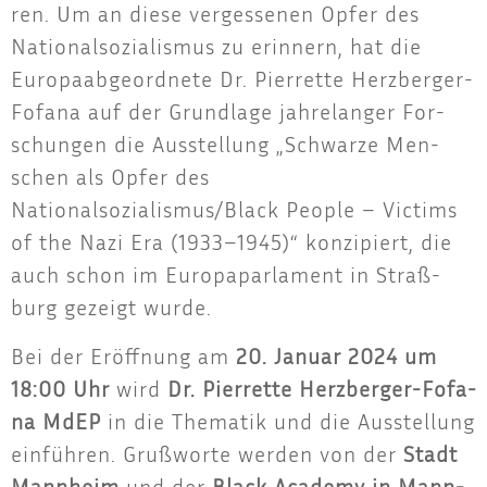
ren. Um an die­se ver­ges­se­nen Opfer des
Natio­nal­so­zia­lis­mus zu erin­nern, hat die
Euro­pa­ab­ge­ord­ne­te Dr. Pier­ret­te Herz­ber­ger-
Fofa­na auf der Grund­la­ge jah­re­lan­ger For­
schun­gen die Aus­stel­lung „Schwar­ze Men­
schen als Opfer des
Nationalsozialismus/Black Peo­p­le – Vic­tims
of the Nazi Era (1933–1945)“ kon­zi­piert, die
auch schon im Euro­pa­par­la­ment in Straß­
burg gezeigt wurde.
Bei der Eröff­nung am
20. Janu­ar 2024 um
18:00 Uhr
wird
Dr. Pier­ret­te Herz­ber­ger-Fofa­
na MdEP
in die The­ma­tik und die Aus­stel­lung
ein­füh­ren. Gruß­wor­te wer­den von der
Stadt
Mann­heim
und der
Black Aca­de­my in Mann­