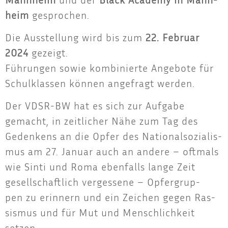
heim
gespro­chen.
Die Aus­stel­lung wird bis zum
22. Febru­ar
2024
gezeigt.
Füh­run­gen sowie kom­bi­nier­te Ange­bo­te für
Schul­klas­sen kön­nen ange­fragt werden.
Der VDSR-BW hat es sich zur Auf­ga­be
gemacht, in zeit­li­cher Nähe zum Tag des
Geden­kens an die Opfer des Natio­nal­so­zia­lis­
mus am 27. Janu­ar auch an ande­re – oft­mals
wie Sin­ti und Roma eben­falls lan­ge Zeit
gesell­schaft­lich ver­ges­se­ne – Opfer­grup­
pen zu erin­nern und ein Zei­chen gegen Ras­
sis­mus und für Mut und Mensch­lich­keit
setzen.