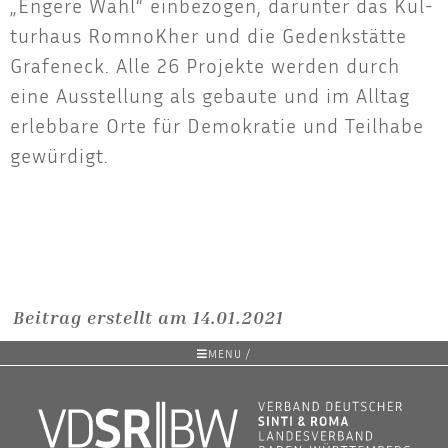
„Enge­re Wahl“ ein­be­zo­gen, dar­un­ter das Kul­
tur­haus Rom­noK­her und die Gedenk­stät­te
Gra­feneck. Alle 26 Pro­jek­te wer­den durch
eine Aus­stel­lung als gebau­te und im All­tag
erleb­ba­re Orte für Demo­kra­tie und Teil­ha­be
gewürdigt.
Beitrag erstellt am 14.01.2021
MENU /