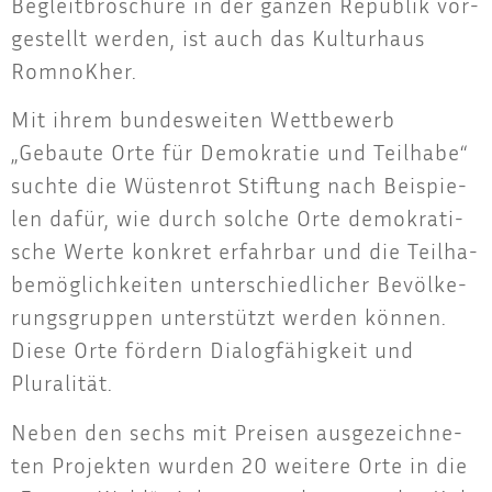
Begleit­bro­schü­re in der gan­zen Repu­blik vor­
ge­stellt wer­den, ist auch das Kul­tur­haus
RomnoKher.
Mit ihrem bun­des­wei­ten Wett­be­werb
„Gebau­te Orte für Demo­kra­tie und Teil­ha­be“
such­te die Wüs­ten­rot Stif­tung nach Bei­spie­
len dafür, wie durch sol­che Orte demo­kra­ti­
sche Wer­te kon­kret erfahr­bar und die Teil­ha­
be­mög­lich­kei­ten unter­schied­li­cher Bevöl­ke­
rungs­grup­pen unter­stützt wer­den kön­nen.
Die­se Orte för­dern Dia­log­fä­hig­keit und
Pluralität.
Neben den sechs mit Prei­sen aus­ge­zeich­ne­
ten Pro­jek­ten wur­den 20 wei­te­re Orte in die