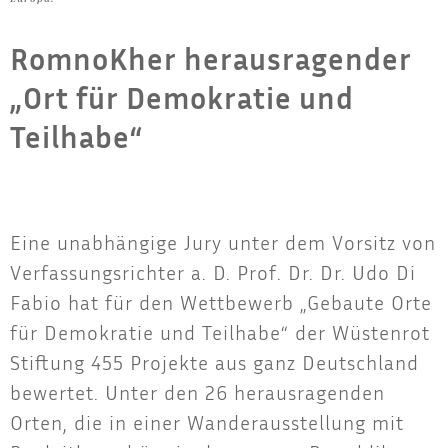
RomnoKher herausragender
„Ort für Demokratie und
Teilhabe“
Eine unab­hän­gi­ge Jury unter dem Vor­sitz von
Ver­fas­sungs­rich­ter a. D. Prof. Dr. Dr. Udo Di
Fabio hat für den Wett­be­werb „Gebau­te Orte
für Demo­kra­tie und Teil­ha­be“ der Wüs­ten­rot
Stif­tung 455 Pro­jek­te aus ganz Deutsch­land
bewer­tet. Unter den 26 her­aus­ra­gen­den
Orten, die in einer Wan­der­aus­stel­lung mit