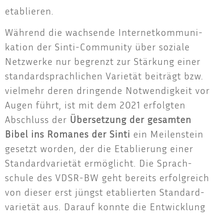
etablieren.
Wäh­rend die wach­sen­de Inter­net­kom­mu­ni­
ka­ti­on der Sin­ti-Com­mu­ni­ty über sozia­le
Netz­wer­ke nur begrenzt zur Stär­kung einer
stan­dard­sprach­li­chen Varie­tät bei­trägt bzw.
viel­mehr deren drin­gen­de Not­wen­dig­keit vor
Augen führt, ist mit dem 2021 erfolg­ten
Abschluss der
Über­set­zung der gesam­ten
Bibel ins Roma­nes der Sin­ti
ein Mei­len­stein
gesetzt wor­den, der die Eta­blie­rung einer
Stan­dard­va­rie­tät ermög­licht. Die Sprach­
schu­le des VDSR-BW geht bereits erfolg­reich
von die­ser erst jüngst eta­blier­ten Stan­dard­
va­rie­tät aus. Dar­auf konn­te die Ent­wick­lung