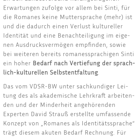
Erwar­tun­gen zufol­ge vor allem bei Sin­ti, für
die Roma­nes kei­ne Mut­ter­spra­che (mehr) ist
und die dadurch einen Ver­lust kul­tu­rel­ler
Iden­ti­tät und eine Benach­tei­li­gung im eige­
nen Aus­drucks­ver­mö­gen emp­fin­den, sowie
bei wei­te­ren bereits roma­nes­spra­chi­gen Sin­ti
ein hoher
Bedarf nach Ver­tie­fung der sprach­
lich-kul­tu­rel­len Selbst­ent­fal­tung
.
Das vom VDSR-BW unter sach­kun­di­ger Lei­
tung des als aka­de­mi­sche Lehr­kraft arbei­ten­
den und der Min­der­heit ange­hö­ren­den
Exper­ten David Strauß erstell­te umfas­sen­de
Kon­zept von „Roma­nes als Iden­ti­täts­spra­che“
trägt die­sem aku­ten Bedarf Rech­nung. Für