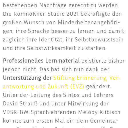
bestehen­den Nach­fra­ge gerecht zu wer­den.
Die Rom­noK­her-Stu­die 2021 bekräf­tig­te den
gro­ßen Wunsch von Min­der­hei­ten­an­ge­hö­ri­
gen, ihre Spra­che bes­ser zu ler­nen und damit
zugleich ihre Iden­ti­tät, ihr Selbst­be­wusst­sein
und ihre Selbst­wirk­sam­keit zu stärken.
Pro­fes­sio­nel­les Lern­ma­te­ri­al
exis­tier­te bis­her
jedoch nicht. Das hat sich nun dank der
Unter­stüt­zung der
Stif­tung Erin­ne­rung, Ver­
ant­wor­tung und Zukunft (EVZ)
geän­dert.
Unter der Lei­tung des Sin­tos und Leh­rers
David Strauß und unter Mit­wir­kung der
VDSR-BW-Sprach­leh­ren­den Melo­dy Kli­bisch
konn­te zum ers­ten Mal ein dem Gemein­sa­