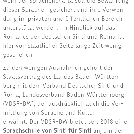
werk der Spra­chen­char­ta soll die Bewah­rung
die­ser Spra­chen gesi­chert und ihre Ver­wen­
dung im pri­va­ten und öffent­li­chen Bereich
unter­stützt wer­den. Im Hin­blick auf das
Roma­nes der deut­schen Sin­ti und Roma ist
hier von staat­li­cher Sei­te lan­ge Zeit wenig
geschehen.
Zu den weni­gen Aus­nah­men gehört der
Staats­ver­trag des Lan­des Baden-Würt­tem­
berg mit dem Ver­band Deut­scher Sin­ti und
Roma, Lan­des­ver­band Baden-Würt­tem­berg
(VDSR-BW), der aus­drück­lich auch die Ver­
mitt­lung von Spra­che und Kul­tur
erwähnt. Der VDSR-BW bie­tet seit 2018 eine
Sprach­schu­le von Sin­ti für Sin­ti
an, um der