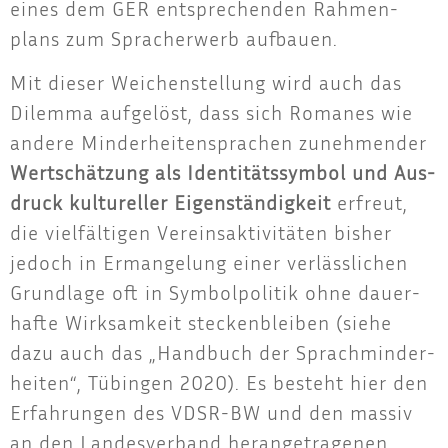
eines dem GER ent­spre­chen­den Rah­men­
plans zum Sprach­er­werb aufbauen.
Mit die­ser Wei­chen­stel­lung wird auch das
Dilem­ma auf­ge­löst, dass sich Roma­nes wie
ande­re Min­der­hei­ten­spra­chen zuneh­men­der
Wert­schät­zung als Iden­ti­täts­sym­bol und Aus­
druck kul­tu­rel­ler Eigen­stän­dig­keit
erfreut,
die viel­fäl­ti­gen Ver­eins­ak­ti­vi­tä­ten bis­her
jedoch in Erman­ge­lung einer ver­läss­li­chen
Grund­la­ge oft in Sym­bol­po­li­tik ohne dau­er­
haf­te Wirk­sam­keit ste­cken­blei­ben (sie­he
dazu auch das „Hand­buch der Sprach­min­der­
hei­ten“, Tübin­gen 2020). Es besteht hier den
Erfah­run­gen des VDSR-BW und den mas­siv
an den Lan­des­ver­band her­an­ge­tra­ge­nen