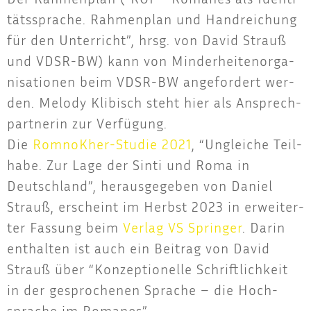
täts­spra­che. Rah­men­plan und Hand­rei­chung
für den Unter­richt”, hrsg. von David Strauß
und VDSR-BW) kann von Min­der­hei­ten­or­ga­
ni­sa­tio­nen beim VDSR-BW ange­for­dert wer­
den. Melo­dy Kli­bisch steht hier als Ansprech­
part­ne­rin zur Ver­fü­gung.
Die
Rom­noK­her-Stu­die 2021
, “Unglei­che Teil­
ha­be. Zur Lage der Sin­ti und Roma in
Deutsch­land”, her­aus­ge­ge­ben von Dani­el
Strauß, erscheint im Herbst 2023 in erwei­ter­
ter Fas­sung beim
Ver­lag VS Sprin­ger
. Dar­in
ent­hal­ten ist auch ein Bei­trag von David
Strauß über “Kon­zep­tio­nel­le Schrift­lich­keit
in der gespro­che­nen Spra­che – die Hoch­
spra­che im Romanes”.