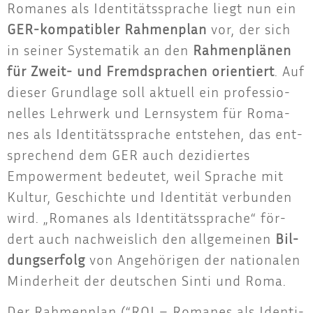
Roma­nes als Iden­ti­täts­spra­che liegt nun ein
GER-kom­pa­ti­bler Rah­men­plan
vor, der sich
in sei­ner Sys­te­ma­tik an den
Rah­men­plä­nen
für Zweit- und Fremd­spra­chen ori­en­tiert
. Auf
die­ser Grund­la­ge soll aktu­ell ein pro­fes­sio­
nel­les Lehr­werk und Lern­sys­tem für Roma­
nes als Iden­ti­täts­spra­che ent­ste­hen, das ent­
spre­chend dem GER auch dezi­dier­tes
Empower­ment bedeu­tet, weil Spra­che mit
Kul­tur, Geschich­te und Iden­ti­tät ver­bun­den
wird. „Roma­nes als Iden­ti­täts­spra­che“ för­
dert auch nach­weis­lich den all­ge­mei­nen
Bil­
dungs­er­folg
von Ange­hö­ri­gen der natio­na­len
Min­der­heit der deut­schen Sin­ti und Roma.
Der Rah­men­plan (“ROI – Roma­nes als Iden­ti­