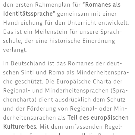
den ers­ten Rah­men­plan für
“Roma­nes als
Iden­ti­täts­spra­che”
gemein­sam mit einer
Hand­rei­chung für den Unter­richt ent­wi­ckelt.
Das ist ein Mei­len­stein für unse­re Sprach­
schu­le, der eine his­to­ri­sche Ein­ord­nung
verlangt.
In Deutsch­land ist das Roma­nes der deut­
schen Sin­ti und Roma als Min­der­hei­ten­spra­
che geschützt. Die Euro­päi­sche Char­ta der
Regio­nal- und Min­der­hei­ten­spra­chen (Spra­
chen­char­ta) dient aus­drück­lich dem Schutz
und der För­de­rung von Regio­nal- oder Min­
der­hei­ten­spra­chen als
Teil des euro­päi­schen
Kul­tur­er­bes
. Mit dem umfas­sen­den Regel­