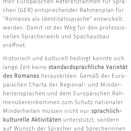
men Euro­päi­schen Refe­renz­rah­men für Spra­
chen (GER) ent­spre­chen­der Rah­men­plan für
“Roma­nes als Iden­ti­täts­spra­che” ent­wi­ckelt
wer­den. Damit ist der Weg für den pro­fes­sio­
nel­len Sprach­er­werb und Spach­aus­bau
eröffnet.
His­to­risch und kul­tu­rell bedingt konn­te sich
lan­ge Zeit kei­ne
stan­dard­sprach­li­che Varie­tät
des Roma­nes
her­aus­bil­den. Gemäß der Euro­
päi­schen Char­ta der Regio­nal- und Min­der­
hei­ten­spra­chen und dem Euro­päi­schen Rah­
men­über­ein­kom­men zum Schutz natio­na­ler
Min­der­hei­ten müs­sen nicht nur
sprach­lich-
kul­tu­rel­le Akti­vi­tä­ten
unter­stützt, son­dern
auf Wunsch der Spre­cher und Spre­che­rin­nen