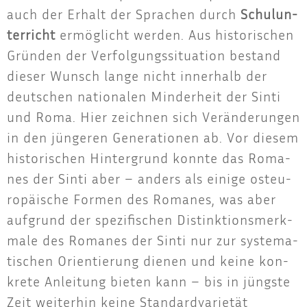
auch der Erhalt der Spra­chen durch
Schul­un­
ter­richt
ermög­licht wer­den. Aus his­to­ri­schen
Grün­den der Ver­fol­gungs­si­tua­ti­on bestand
die­ser Wunsch lan­ge nicht inner­halb der
deut­schen natio­na­len Min­der­heit der Sin­ti
und Roma. Hier zeich­nen sich Ver­än­de­run­gen
in den jün­ge­ren Gene­ra­tio­nen ab. Vor die­sem
his­to­ri­schen Hin­ter­grund konn­te das Roma­
nes der Sin­ti aber – anders als eini­ge ost­eu­
ro­päi­sche For­men des Roma­nes, was aber
auf­grund der spe­zi­fi­schen Distink­ti­ons­merk­
ma­le des Roma­nes der Sin­ti nur zur sys­te­ma­
ti­schen Ori­en­tie­rung die­nen und kei­ne kon­
kre­te Anlei­tung bie­ten kann – bis in jüngs­te
Zeit wei­ter­hin kei­ne Stan­dard­va­rie­tät