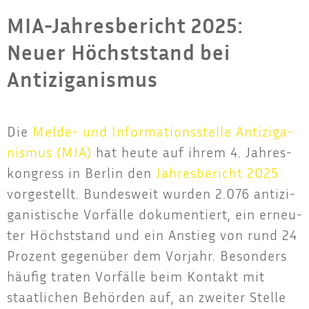
MIA-Jahresbericht 2025:
Neuer Höchststand bei
Antiziganismus
Die
Mel­de- und Infor­ma­ti­ons­stel­le Anti­zi­ga­
nis­mus (MIA)
hat heu­te auf ihrem 4. Jah­res­
kon­gress in Ber­lin den
Jah­res­be­richt 2025
vor­ge­stellt. Bun­des­weit wur­den 2.076 anti­zi­
ga­nis­ti­sche Vor­fäl­le doku­men­tiert, ein erneu­
ter Höchst­stand und ein Anstieg von rund 24
Pro­zent gegen­über dem Vor­jahr. Beson­ders
häu­fig tra­ten Vor­fäl­le beim Kon­takt mit
staat­li­chen Behör­den auf, an zwei­ter Stel­le