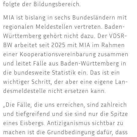
folg­te der Bildungsbereich.
MIA ist bis­lang in sechs Bun­des­län­dern mit
regio­na­len Mel­de­stel­len ver­tre­ten. Baden-
Würt­tem­berg gehört nicht dazu. Der VDSR-
BW arbei­tet seit 2025 mit MIA im Rah­men
einer Koope­ra­ti­ons­ver­ein­ba­rung zusam­men
und lei­tet Fäl­le aus Baden-Würt­tem­berg in
die bun­des­wei­te Sta­tis­tik ein. Das ist ein
wich­ti­ger Schritt, der aber eine eige­ne Lan­
des­mel­de­stel­le nicht erset­zen kann.
„Die Fäl­le, die uns errei­chen, sind zahl­reich
und tief­grei­fend und sie sind nur die Spit­ze
eines Eis­bergs. Anti­zi­ga­nis­mus sicht­bar zu
machen ist die Grund­be­din­gung dafür, dass