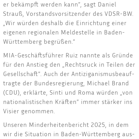
er bekämpft wer­den kann”, sagt Dani­el
Strauß, Vor­stands­vor­sit­zen­der des VDSR-BW.
„Wir wür­den des­halb die Ein­rich­tung einer
eige­nen regio­na­len Mel­de­stel­le in Baden-
Würt­tem­berg begrüßen.”
MIA-Geschäfts­füh­rer Ruiz nann­te als Grün­de
für den Anstieg den „Rechts­ruck in Tei­len der
Gesell­schaft”. Auch der Anti­zi­ga­nis­mus­be­auf­
trag­te der Bun­des­re­gie­rung, Micha­el Brand
(CDU), erklär­te, Sin­ti und Roma wür­den „von
natio­na­lis­ti­schen Kräf­ten” immer stär­ker ins
Visier genommen.
Unse­ren Min­der­hei­ten­be­richt 2025, in dem
wir die Situa­ti­on in Baden-Würt­tem­berg aus­