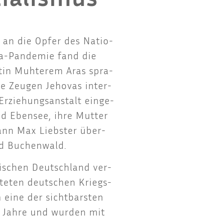
s an die Opfer des Natio­
na-Pan­de­mie fand die
n­tin Muh­te­rem Aras spra­
ge Zeu­gen Jeho­vas inter­
rzie­hungs­an­stalt ein­ge­
und Eben­see, ihre Mut­ter
mann Max Liebs­ter über­
 und Buchenwald.
­ti­schen Deutsch­land ver­
­te­ten deut­schen Kriegs­
 eine der sicht­bars­ten
0er Jah­re und wur­den mit