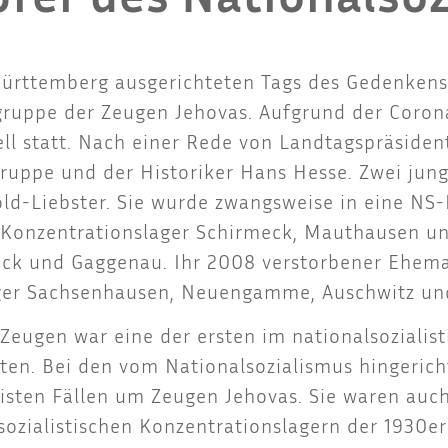
t­tem­berg aus­ge­rich­te­ten Tags des Geden­ken
r­grup­pe der Zeu­gen Jeho­vas. Auf­grund der Coro­
­ell statt. Nach einer Rede von Land­tags­prä­si­de
grup­pe und der His­to­ri­ker Hans Hes­se. Zwei jun­
old-Liebs­ter. Sie wur­de zwangs­wei­se in eine NS-E
Kon­zen­tra­ti­ons­la­ger Schir­m­eck, Maut­hau­sen 
­eck und Gag­ge­nau. Ihr 2008 ver­stor­be­ner Ehe­
­la­ger Sach­sen­hau­sen, Neu­en­gam­me, Ausch­witz
s Zeu­gen war eine der ers­ten im natio­nal­so­zia­lis
en. Bei den vom Natio­nal­so­zia­lis­mus hin­ge­rich
eis­ten Fäl­len um Zeu­gen Jeho­vas. Sie waren auch
o­zia­lis­ti­schen Kon­zen­tra­ti­ons­la­gern der 193