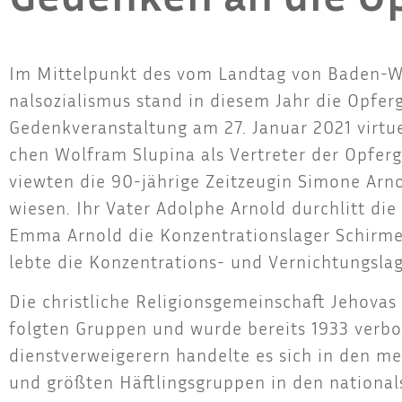
Im Mit­tel­punkt des vom Land­tag von Baden-Wür
nal­so­zia­lis­mus stand in die­sem Jahr die Opfe
Gedenk­ver­an­stal­tung am 27. Janu­ar 2021 vir­tu
chen Wolf­ram Slu­pi­na als Ver­tre­ter der Opfer­
view­ten die 90-jäh­ri­ge Zeit­zeu­gin Simo­ne Arn
wie­sen. Ihr Vater Adol­phe Arnold durch­litt die 
Emma Arnold die Kon­zen­tra­ti­ons­la­ger Schir­m
leb­te die Kon­zen­tra­ti­ons- und Ver­nich­tungs
Die christ­li­che Reli­gi­ons­ge­mein­schaft Jeho­va
folg­ten Grup­pen und wur­de bereits 1933 ver­bo­t
dienst­ver­wei­ge­rern han­del­te es sich in den m
und größ­ten Häft­lings­grup­pen in den natio­nal­s