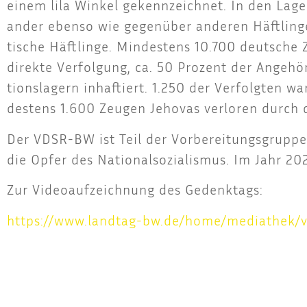
einem lila Win­kel gekenn­zeich­net. In den Lagern 
an­der eben­so wie gegen­über ande­ren Häft­lin­g
ti­sche Häft­lin­ge. Min­des­tens 10.700 deut­sch
direk­te Ver­fol­gung, ca. 50 Pro­zent der Ange­h
ti­ons­la­gern inhaf­tiert. 1.250 der Ver­folg­ten
des­tens 1.600 Zeu­gen Jeho­vas ver­lo­ren durch di
Der VDSR-BW ist Teil der Vor­be­rei­tungs­grup
die Opfer des Natio­nal­so­zia­lis­mus. Im Jahr 
Zur Video­auf­zeich­nung des Gedenktags:
https://​www​.land​tag​-bw​.de/​h​o​m​e​/​m​e​d​i​a​t​h​e​k​/​v​i​d​e​o​s