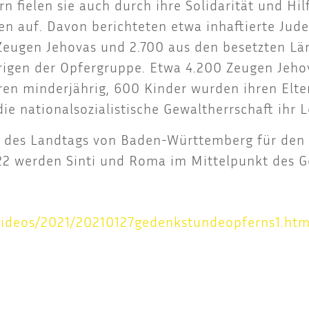
fie­len sie auch durch ihre Soli­da­ri­tät und Hilfs
en auf. Davon berich­te­ten etwa inhaf­tier­te Jud
e Zeu­gen Jeho­vas und 2.700 aus den besetz­ten Län
ö­ri­gen der Opfer­grup­pe. Etwa 4.200 Zeu­gen Jeho
 waren min­der­jäh­rig, 600 Kin­der wur­den ihren E
e natio­nal­so­zia­lis­ti­sche Gewalt­herr­schaft ihr 
­pe des Land­tags von Baden-Würt­tem­berg für de
2022 wer­den Sin­ti und Roma im Mit­tel­punkt des 
​/​2​0​2​1​/​2​0​2​1​0​1​2​7​g​e​d​e​n​k​s​t​u​n​d​e​o​p​f​e​r​n​s​1​.​h​t​