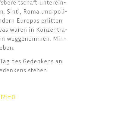
­be­reit­schaft unter­ein­
en, Sin­ti, Roma und poli­
­dern Euro­pas erlit­ten
­vas waren in Kon­zen­tra­
ltern weg­ge­nom­men. Min­
Leben.
n Tag des Geden­kens an
Geden­kens stehen.
m​l​?​t=0