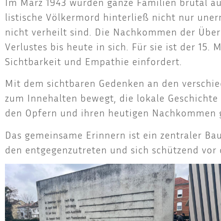
Im März 1943 wur­den gan­ze Fami­li­en bru­tal aus
lis­ti­sche Völ­ker­mord hin­ter­ließ nicht nur un
nicht ver­heilt sind. Die Nach­kom­men der Über­
Ver­lus­tes bis heu­te in sich. Für sie ist der 15. 
Sicht­bar­keit und Empa­thie einfordert.
Mit dem sicht­ba­ren Geden­ken an den ver­schie­
zum Inne­hal­ten bewegt, die loka­le Geschich­te 
den Opfern und ihren heu­ti­gen Nach­kom­men 
Das gemein­sa­me Erin­nern ist ein zen­tra­ler Bau
den ent­ge­gen­zu­tre­ten und sich schüt­zend vor 