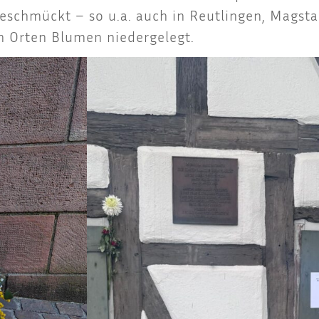
eschmückt – so u.a. auch in Reut­lin­gen, Mag­sta
en Orten Blu­men niedergelegt.