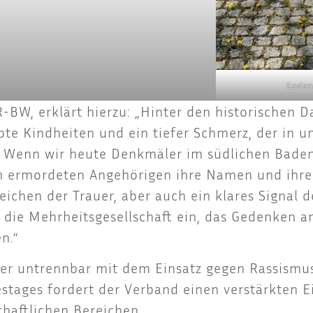
Gedenk
R-BW, erklärt hier­zu: „Hin­ter den his­to­ri­schen 
aub­te Kind­hei­ten und ein tie­fer Schmerz, der in u
wird. Wenn wir heu­te Denk­mä­ler im süd­li­chen Ba
ermor­de­ten Ange­hö­ri­gen ihre Namen und ihre 
ei­chen der Trau­er, aber auch ein kla­res Signal
 die Mehr­heits­ge­sell­schaft ein, das Geden­ken 
en.“
untrenn­bar mit dem Ein­satz gegen Ras­sis­mus u
s­ta­ges for­dert der Ver­band einen ver­stärk­ten E
chaft­li­chen Bereichen.