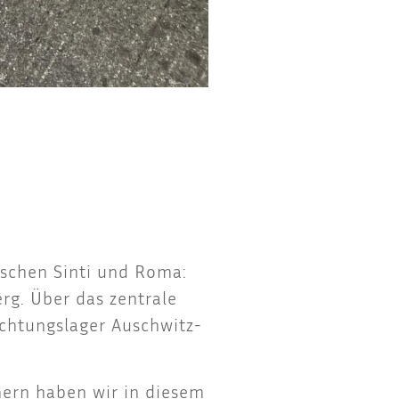
i­schen Sin­ti und Roma:
g. Über das zen­tra­le
h­tungs­la­ger Ausch­witz-
nern haben wir in die­sem