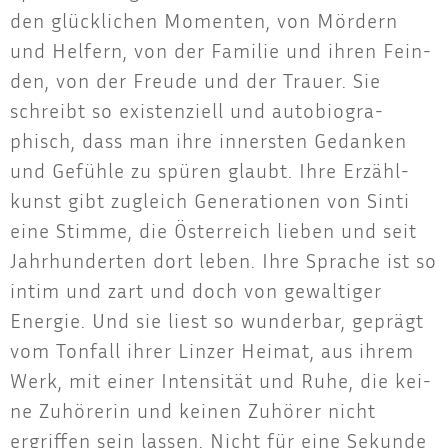
den glück­li­chen Momen­ten, von Mör­dern
und Hel­fern, von der Fami­lie und ihren Fein­
den, von der Freu­de und der Trau­er. Sie
schreibt so exis­ten­zi­ell und auto­bio­gra­
phisch, dass man ihre inners­ten Gedan­ken
und Gefüh­le zu spü­ren glaubt. Ihre Erzähl­
kunst gibt zugleich Gene­ra­tio­nen von Sin­ti
eine Stim­me, die Öster­reich lie­ben und seit
Jahr­hun­der­ten dort leben. Ihre Spra­che ist so
intim und zart und doch von gewal­ti­ger
Ener­gie. Und sie liest so wun­der­bar, geprägt
vom Ton­fall ihrer Lin­zer Hei­mat, aus ihrem
Werk, mit einer Inten­si­tät und Ruhe, die kei­
ne Zuhö­re­rin und kei­nen Zuhö­rer nicht
ergrif­fen sein las­sen. Nicht für eine Sekun­de