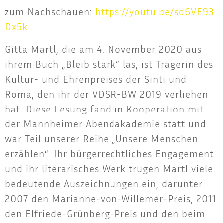
zum Nach­schau­en:
https://​you​tu​.be/​s​d​6​V​E​9​3​
D​x5k
Git­ta Martl, die am 4. Novem­ber 2020 aus
ihrem Buch „Bleib stark“ las, ist Trä­ge­rin des
Kul­tur- und Ehren­prei­ses der Sin­ti und
Roma, den ihr der VDSR-BW 2019 ver­lie­hen
hat. Die­se Lesung fand in Koope­ra­ti­on mit
der Mann­hei­mer Abend­aka­de­mie statt und
war Teil unse­rer Rei­he „Unse­re Men­schen
erzäh­len“. Ihr bür­ger­recht­li­ches Enga­ge­ment
und ihr lite­ra­ri­sches Werk tru­gen Martl vie­le
bedeu­ten­de Aus­zeich­nun­gen ein, dar­un­ter
2007 den Mari­an­ne-von-Wil­le­mer-Preis, 2011
den Elfrie­de-Grün­berg-Preis und den beim