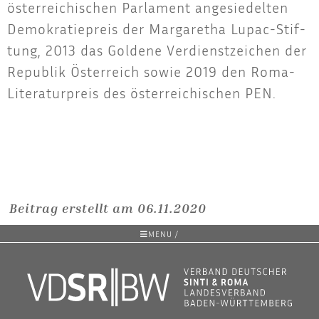
öster­rei­chi­schen Par­la­ment ange­sie­del­ten
Demo­kra­tie­preis der Mar­ga­re­tha Lupac-Stif­
tung, 2013 das Gol­de­ne Ver­dienst­zei­chen der
Repu­blik Öster­reich sowie 2019 den Roma-
Lite­ra­tur­preis des öster­rei­chi­schen PEN.
Beitrag erstellt am 06.11.2020
MENU /