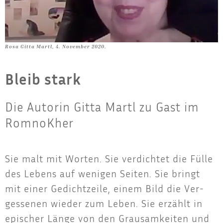
Rosa Gitta Martl, 4. November 2020.
Bleib stark
Die Autorin Gitta Martl zu Gast im
RomnoKher
Sie malt mit Wor­ten. Sie ver­dich­tet die Fül­le
des Lebens auf weni­gen Sei­ten. Sie bringt
mit einer Gedicht­zei­le, einem Bild die Ver­
ges­se­nen wie­der zum Leben. Sie erzählt in
epi­scher Län­ge von den Grau­sam­kei­ten und