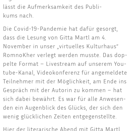
lässt die Auf­merk­sam­keit des Publi­
kums nach.
Die Covid-19-Pan­de­mie hat dafür gesorgt,
dass die Lesung von Git­ta Martl am 4.
Novem­ber in unser „vir­tu­el­les Kul­tur­haus“
Rom­noK­her ver­legt wer­den muss­te. Das dop­
pel­te For­mat – Live­stream auf unse­rem You­
tube-Kanal, Video­kon­fe­renz für ange­mel­de­te
Teil­neh­mer mit der Mög­lich­keit, am Ende ins
Gespräch mit der Autorin zu kom­men – hat
sich dabei bewährt. Es war für alle Anwe­sen­
den ein Augen­blick des Glücks, der sich den
wenig glück­li­chen Zei­ten entgegenstellte.
Hier der lite­ra­ri­sche Abend mit Git­ta Martl