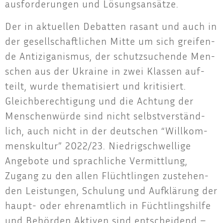
aus­for­de­run­gen und Lösungsansätze.
Der in aktu­el­len Debat­ten rasant und auch in
der gesell­schaft­li­chen Mit­te um sich grei­fen­
de Anti­zi­ga­nis­mus, der schutz­su­chen­de Men­
schen aus der Ukrai­ne in zwei Klas­sen auf­
teilt, wur­de the­ma­ti­siert und kri­ti­siert.
Gleich­be­rech­ti­gung und die Ach­tung der
Men­schen­wür­de sind nicht selbst­ver­ständ­
lich, auch nicht in der deut­schen “Will­kom­
mens­kul­tur” 2022/23. Nied­rig­schwel­li­ge
Ange­bo­te und sprach­li­che Ver­mitt­lung,
Zugang zu den allen Flücht­lin­gen zuste­hen­
den Leis­tun­gen, Schu­lung und Auf­klä­rung der
haupt- oder ehren­amt­lich in Fücht­lings­hil­fe
und Behör­den Akti­ven sind ent­schei­dend –