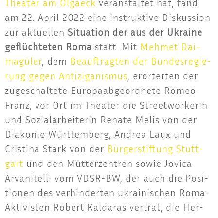
Thea­ter am Olgaeck
ver­an­stal­tet hat, fand
am 22. April 2022 eine instruk­ti­ve Dis­kus­si­on
zur aktu­el­len
Situa­ti­on der aus der Ukrai­ne
geflüch­te­ten Roma
statt. Mit
Meh­met Dai­
ma­gü­ler
, dem
Beauf­trag­ten der Bun­des­re­gie­
rung gegen Anti­zi­ga­nis­mus
, erör­ter­ten der
zuge­schal­te­te Euro­pa­ab­ge­ord­ne­te Romeo
Franz, vor Ort im Thea­ter die Street­wor­ke­rin
und Sozi­al­ar­bei­te­rin Rena­te Melis von der
Dia­ko­nie Würt­tem­berg, Andrea Laux und
Cris­ti­na Stark von der
Bür­ger­stif­tung Stutt­
gart
und den Müt­ter­zen­tren sowie Jovica
Arva­nitel­li vom VDSR-BW, der auch die Posi­
tio­nen des ver­hin­der­ten ukrai­ni­schen Roma-
Akti­vis­ten Robert Kal­dar­as ver­trat, die Her­