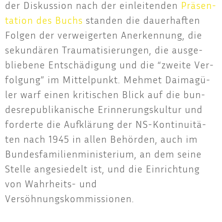
der Dis­kus­si­on nach der ein­lei­ten­den
Prä­sen­
ta­ti­on des Buchs
stan­den die dau­er­haf­ten
Fol­gen der ver­wei­ger­ten Aner­ken­nung, die
sekun­dä­ren Trau­ma­ti­sie­run­gen, die aus­ge­
blie­be­ne Ent­schä­di­gung und die “zwei­te Ver­
fol­gung” im Mit­tel­punkt. Meh­met Dai­ma­gü­
ler warf einen kri­ti­schen Blick auf die bun­
des­re­pu­bli­ka­ni­sche Erin­ne­rungs­kul­tur und
for­der­te die Auf­klä­rung der NS-Kon­ti­nui­tä­
ten nach 1945 in allen Behör­den, auch im
Bun­des­fa­mi­li­en­mi­nis­te­ri­um, an dem sei­ne
Stel­le ange­sie­delt ist, und die Ein­rich­tung
von Wahr­heits- und
Versöhnungskommissionen.