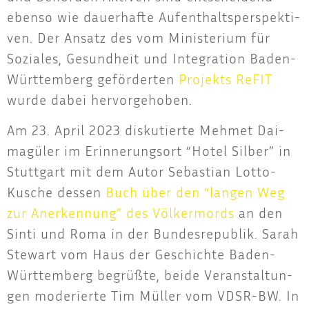
eben­so wie dau­er­haf­te Auf­ent­halts­per­spek­ti­
ven. Der Ansatz des vom Minis­te­ri­um für
Sozia­les, Gesund­heit und Inte­gra­ti­on Baden-
Würt­tem­berg geför­der­ten
Pro­jekts ReFIT
wur­de dabei hervorgehoben.
Am 23. April 2023 dis­ku­tier­te Meh­met Dai­
ma­gü­ler im Erin­ne­rungs­ort “Hotel Sil­ber” in
Stutt­gart mit dem Autor Sebas­ti­an Lot­to-
Kusche des­sen
Buch über den “lan­gen Weg
zur Aner­ken­nung” des Völ­ker­mords
an den
Sin­ti und Roma in der Bun­des­re­pu­blik. Sarah
Ste­wart vom Haus der Geschich­te Baden-
Würt­tem­berg begrüß­te, bei­de Ver­an­stal­tun­
gen mode­rier­te Tim Mül­ler vom VDSR-BW. In