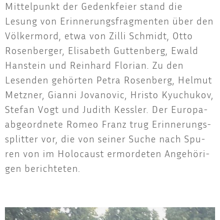
Mit­tel­punkt der Gedenk­fei­er stand die
Lesung von Erin­ne­rungs­frag­men­ten über den
Völ­ker­mord, etwa von Zil­li Schmidt, Otto
Rosen­ber­ger, Eli­sa­beth Gut­ten­berg, Ewald
Han­stein und Rein­hard Flo­ri­an. Zu den
Lesen­den gehör­ten Petra Rosen­berg, Hel­mut
Metz­ner, Gian­ni Jova­no­vic, Hris­to Kyu­chukov,
Ste­fan Vogt und Judith Kess­ler. Der Euro­pa­
ab­ge­ord­ne­te Romeo Franz trug Erin­ne­rungs­
split­ter vor, die von sei­ner Suche nach Spu­
ren von im Holo­caust ermor­de­ten Ange­hö­ri­
gen berichteten.