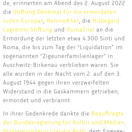
de, erin­ner­ten am Abend des 2. August 2022
die
Stif­tung Denk­mal für die ermor­de­ten
Juden Euro­pas
,
Rom­noK­her
, die
Hil­de­gard
Lag­ren­ne Stif­tung
und
Roma­Tri­al
an die
Ermor­dung der letz­ten etwa 4.300 Sin­ti und
Roma, die bis zum Tag der “Liqui­da­ti­on” im
soge­nann­ten “Zigeu­ner­fa­mi­li­en­la­ger” in
Ausch­witz-Bir­ken­au ver­blie­ben waren. Sie
alle wur­den in der Nacht vom 2. auf den 3.
August 1944 gegen ihren ver­zwei­fel­ten
Wider­stand in die Gas­kam­mern getrie­ben,
ermor­det und verbrannt.
In ihrer Gedenk­re­de dank­te die
Beauf­trag­te
der Bun­des­re­gie­rung für Kul­tur und Medi­en,
Staats­mi­nis­te­rin Clau­dia Roth
, dem Enga­ge­