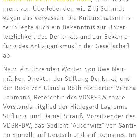
ment von Über­le­ben­den wie Zil­li Schmidt
gegen das Ver­ges­sen. Die Kul­tur­staats­mi­nis­
te­rin leg­te auch ein Bekennt­nis zur Unver­
letz­lich­keit des Denk­mals und zur Bekämp­
fung des Anti­zi­ga­nis­mus in der Gesell­schaft
ab.
Nach ein­füh­ren­den Wor­ten von Uwe Neu­
mär­ker, Direk­tor der Stif­tung Denk­mal, und
der Rede von Clau­dia Roth rezi­tier­ten Vere­na
Leh­mann, Refe­ren­tin des VDSR-BW sowie
Vor­stands­mit­glied der Hil­de­gard Lag­ren­ne
Stif­tung, und Dani­el Strauß, Vor­sit­zen­der des
VDSR-BW, das Gedicht “Ausch­witz” von San­ti­
no Spi­nel­li auf Deutsch und auf Roma­nes. Im